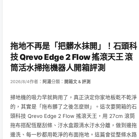
拖地不再是「把髒水抹開」！石頭科
技 Qrevo Edge 2 Flow 搖滾天王 滾
筒活水掃拖機器人開箱評測
2026/8/4
作者：
阿湯
分類：
開箱文 & 評測
掃地機的吸力早就夠用了，真正決定你家地板乾不乾淨
的，其實是「拖布髒了之後怎麼辦」。這次要開箱的石
頭科技 Qrevo Edge 2 Flow 搖滾天王，用 27cm 滾筒
拖布搭配恆壓刮條、汙水盒跟清水汙水分離，做到邊拖
邊洗、每一秒都用乾淨的布面拖地。這篇會從整條水路