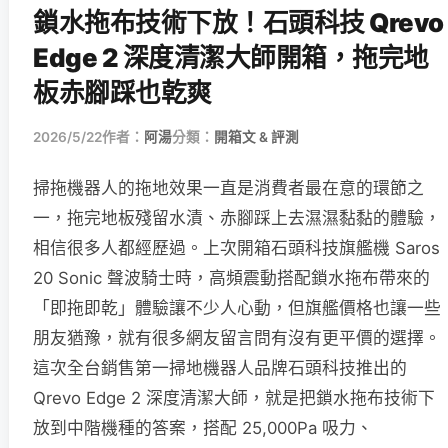
鎖水拖布技術下放！石頭科技 Qrevo
Edge 2 深度清潔大師開箱，拖完地
板赤腳踩也乾爽
2026/5/22
作者：
阿湯
分類：
開箱文 & 評測
掃拖機器人的拖地效果一直是消費者最在意的環節之
一，拖完地板殘留水漬、赤腳踩上去濕濕黏黏的體驗，
相信很多人都經歷過。上次開箱石頭科技旗艦機 Saros
20 Sonic 聲波騎士時，高頻震動搭配鎖水拖布帶來的
「即拖即乾」體驗讓不少人心動，但旗艦價格也讓一些
朋友猶豫，就有很多網友留言問有沒有更平價的選擇。
這次全台銷售第一掃地機器人品牌石頭科技推出的
Qrevo Edge 2 深度清潔大師，就是把鎖水拖布技術下
放到中階機種的答案，搭配 25,000Pa 吸力、