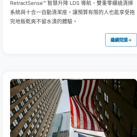
RetractSense™ 智慧升降 LDS 導航、雙重零纏繞清掃
系統與十合一自動清潔座，讓預算有限的人也能享受拖
完地板乾爽不留水漬的體驗。
繼續閱讀
→