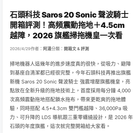
石頭科技 Saros 20 Sonic 聲波騎士
開箱評測！高頻震動拖地＋4.5cm
越障，2026 旗艦掃拖機皇一次看
2026/4/29
作者：
阿湯
分類：
開箱文 & 評測
掃地機器人這幾年的進步速度真的很快，從吸力、避障
到基座自清潔都已經很完整，今年石頭科技再推出旗艦
新機 Saros 20 Sonic 聲波騎士 強震增壓旗艦機皇，亮
點放在全新升級的拖地技術上，首度採用每分鐘 4,000
次高頻震動拖地搭配鎖水拖布，帶來更乾爽的拖地體
驗，同時搭配 4.5+4.3cm 雙門檻越障、36,000Pa 吸
力、可升降的 LDS 導航跟三重零纏繞設計，是 2026 年
石頭的年度旗艦，這次就完整開箱給大家看。