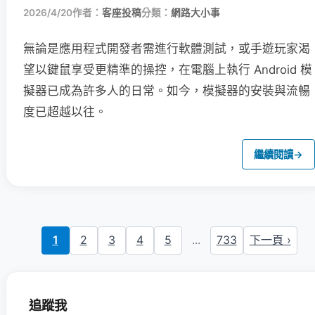
2026/4/20
作者：
客座投稿
分類：
網路大小事
無論是應用程式開發者需進行軟體測試，或手遊玩家渴
望以鍵鼠享受更精準的操控，在電腦上執行 Android 模
擬器已成為許多人的日常。如今，模擬器的安裝與流暢
度已超越以往。
繼續閱讀
→
1
2
3
4
5
...
733
下一頁 ›
追蹤我