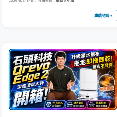
2026/5/31
作者：
阿湯
分類：
網路大小事
繼續閱讀
→