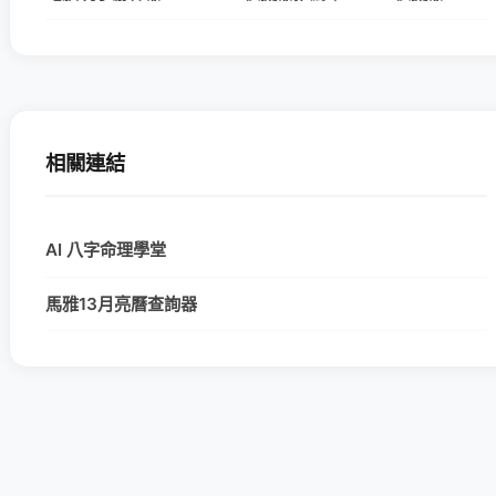
相關連結
AI 八字命理學堂
馬雅13月亮曆查詢器