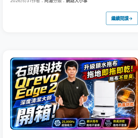
2026/5/31
作者：
阿湯
分類：
網路大小事
繼續閱讀
→