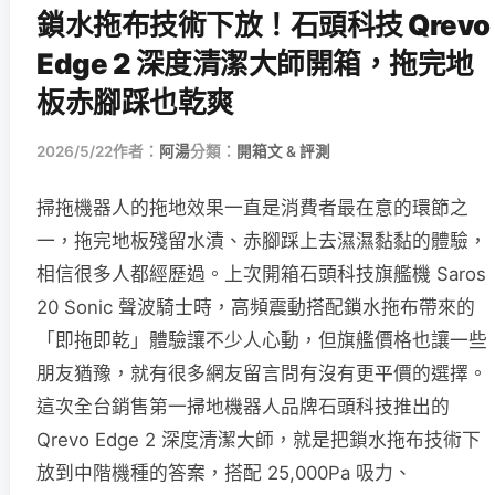
鎖水拖布技術下放！石頭科技 Qrevo
Edge 2 深度清潔大師開箱，拖完地
板赤腳踩也乾爽
2026/5/22
作者：
阿湯
分類：
開箱文 & 評測
掃拖機器人的拖地效果一直是消費者最在意的環節之
一，拖完地板殘留水漬、赤腳踩上去濕濕黏黏的體驗，
相信很多人都經歷過。上次開箱石頭科技旗艦機 Saros
20 Sonic 聲波騎士時，高頻震動搭配鎖水拖布帶來的
「即拖即乾」體驗讓不少人心動，但旗艦價格也讓一些
朋友猶豫，就有很多網友留言問有沒有更平價的選擇。
這次全台銷售第一掃地機器人品牌石頭科技推出的
Qrevo Edge 2 深度清潔大師，就是把鎖水拖布技術下
放到中階機種的答案，搭配 25,000Pa 吸力、