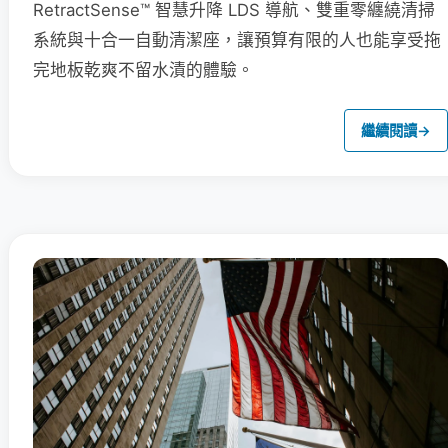
RetractSense™ 智慧升降 LDS 導航、雙重零纏繞清掃
系統與十合一自動清潔座，讓預算有限的人也能享受拖
完地板乾爽不留水漬的體驗。
繼續閱讀
→