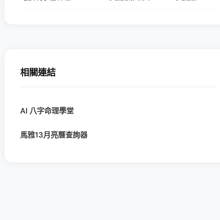
相關連結
AI 八字命理學堂
馬雅13月亮曆查詢器