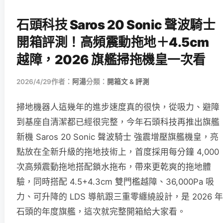
石頭科技 Saros 20 Sonic 聲波騎士
開箱評測！高頻震動拖地＋4.5cm
越障，2026 旗艦掃拖機皇一次看
2026/4/29
作者：
阿湯
分類：
開箱文 & 評測
掃地機器人這幾年的進步速度真的很快，從吸力、避障
到基座自清潔都已經很完整，今年石頭科技再推出旗艦
新機 Saros 20 Sonic 聲波騎士 強震增壓旗艦機皇，亮
點放在全新升級的拖地技術上，首度採用每分鐘 4,000
次高頻震動拖地搭配鎖水拖布，帶來更乾爽的拖地體
驗，同時搭配 4.5+4.3cm 雙門檻越障、36,000Pa 吸
力、可升降的 LDS 導航跟三重零纏繞設計，是 2026 年
石頭的年度旗艦，這次就完整開箱給大家看。