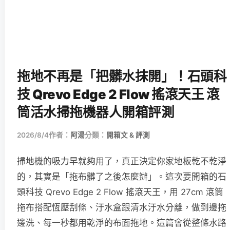
拖地不再是「把髒水抹開」！石頭科
技 Qrevo Edge 2 Flow 搖滾天王 滾
筒活水掃拖機器人開箱評測
2026/8/4
作者：
阿湯
分類：
開箱文 & 評測
掃地機的吸力早就夠用了，真正決定你家地板乾不乾淨
的，其實是「拖布髒了之後怎麼辦」。這次要開箱的石
頭科技 Qrevo Edge 2 Flow 搖滾天王，用 27cm 滾筒
拖布搭配恆壓刮條、汙水盒跟清水汙水分離，做到邊拖
邊洗、每一秒都用乾淨的布面拖地。這篇會從整條水路