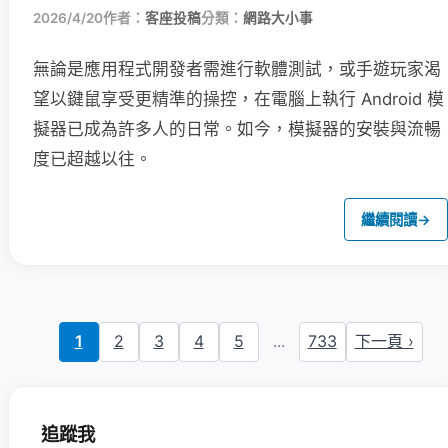
2026/4/20
作者：
客座投稿
分類：
網路大小事
無論是應用程式開發者需進行軟體測試，或手遊玩家渴
望以鍵鼠享受更精準的操控，在電腦上執行 Android 模
擬器已成為許多人的日常。如今，模擬器的安裝與流暢
度已超越以往。
繼續閱讀
→
1
2
3
4
5
...
733
下一頁 ›
追蹤我