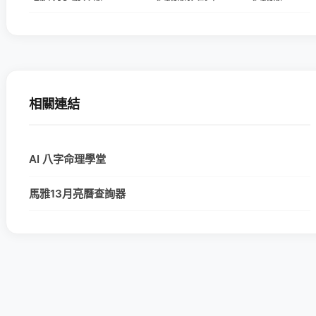
相關連結
AI 八字命理學堂
馬雅13月亮曆查詢器