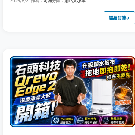
2026/5/31
作者：
阿湯
分類：
網路大小事
繼續閱讀
→