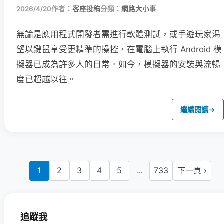
2026/4/20
作者：
客座投稿
分類：
網路大小事
無論是應用程式開發者需進行軟體測試，或手遊玩家渴
望以鍵鼠享受更精準的操控，在電腦上執行 Android 模
擬器已成為許多人的日常。如今，模擬器的安裝與流暢
度已超越以往。
繼續閱讀
→
1
2
3
4
5
...
733
下一頁 ›
追蹤我