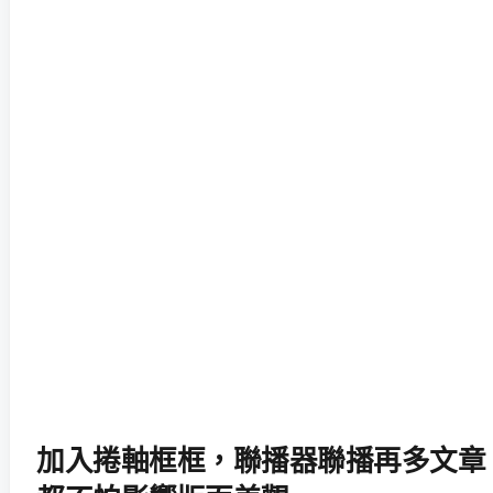
加入捲軸框框，聯播器聯播再多文章