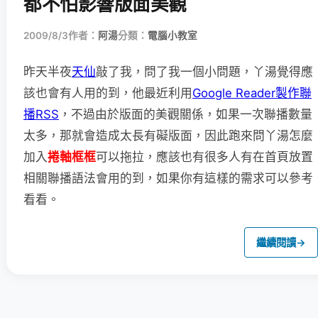
都不怕影響版面美觀
2009/8/3
作者：
阿湯
分類：
電腦小教室
昨天半夜
天仙
敲了我，問了我一個小問題，丫湯覺得應
該也會有人用的到，他最近利用
Google Reader製作聯
播RSS
，不過由於版面的美觀關係，如果一次聯播數量
太多，那就會造成太長有礙版面，因此跑來問丫湯怎麼
加入
捲軸框框
可以拖拉，應該也有很多人有在首頁放置
相關聯播語法會用的到，如果你有這樣的需求可以參考
看看。
繼續閱讀
→