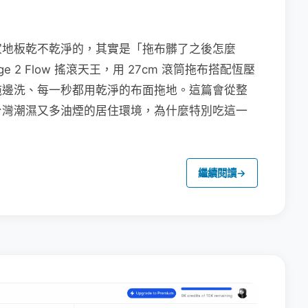
家地板乾不乾淨的，其實是「拖布髒了之後怎麼
e 2 Flow 搖滾天王，用 27cm 滾筒拖布搭配恆壓
拖邊洗、每一秒都用乾淨的布面拖地。這篇會從整
台灣潮濕又多油煙的居住環境，為什麼特別吃這一
繼續閱讀
→