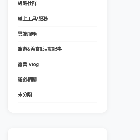
網路社群
線上工具/服務
雲端服務
旅遊&美食&活動記事
露營 Vlog
遊戲相關
未分類