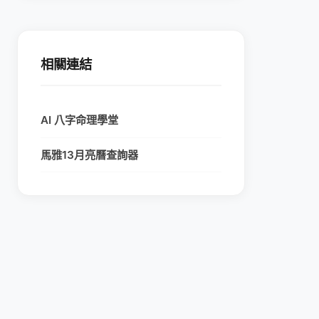
相關連結
AI 八字命理學堂
馬雅13月亮曆查詢器