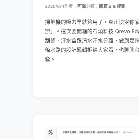
2026/8/4
作者：
阿湯
分類：
開箱文 & 評測
掃地機的吸力早就夠用了，真正決定你
辦」。這次要開箱的石頭科技 Qrevo Edg
刮條、汙水盒跟清水汙水分離，做到邊
條水路的設計邏輯拆給大家看，也聊聊
套。