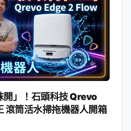
開」！石頭科技 Qrevo
搖滾天王 滾筒活水掃拖機器人開箱