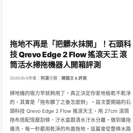
拖地不再是「把髒水抹開」！石頭科
技 Qrevo Edge 2 Flow 搖滾天王 滾
筒活水掃拖機器人開箱評測
2026/8/4
作者：
阿湯
分類：
開箱文 & 評測
掃地機的吸力早就夠用了，真正決定你家地板乾不乾淨
的，其實是「拖布髒了之後怎麼辦」。這次要開箱的石
頭科技 Qrevo Edge 2 Flow 搖滾天王，用 27cm 滾筒
拖布搭配恆壓刮條、汙水盒跟清水汙水分離，做到邊拖
邊洗、每一秒都用乾淨的布面拖地。這篇會從整條水路