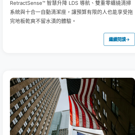
RetractSense™ 智慧升降 LDS 導航、雙重零纏繞清掃
系統與十合一自動清潔座，讓預算有限的人也能享受拖
完地板乾爽不留水漬的體驗。
繼續閱讀
→