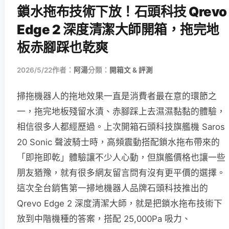
鎖水拖布技術下放！石頭科技 Qrevo
Edge 2 深度清潔大師開箱，拖完地
板赤腳踩也乾爽
2026/5/22
作者：
阿湯
分類：
開箱文 & 評測
掃拖機器人的拖地效果一直是消費者最在意的環節之
一，拖完地板殘留水漬、赤腳踩上去濕濕黏黏的體驗，
相信很多人都經歷過。上次開箱石頭科技旗艦機 Saros
20 Sonic 聲波騎士時，高頻震動搭配鎖水拖布帶來的
「即拖即乾」體驗讓不少人心動，但旗艦價格也讓一些
朋友猶豫，就有很多網友留言問有沒有更平價的選擇。
這次全台銷售第一掃地機器人品牌石頭科技推出的
Qrevo Edge 2 深度清潔大師，就是把鎖水拖布技術下
放到中階機種的答案，搭配 25,000Pa 吸力、