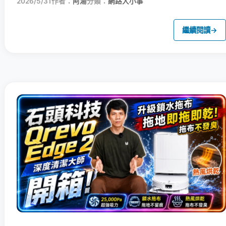
2026/5/31
作者：
阿湯
分類：
網路大小事
繼續閱讀
→