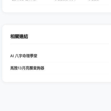
相關連結
AI 八字命理學堂
馬雅13月亮曆查詢器