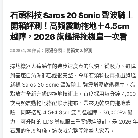
石頭科技 Saros 20 Sonic 聲波騎士
開箱評測！高頻震動拖地＋4.5cm
越障，2026 旗艦掃拖機皇一次看
2026/4/29
作者：
阿湯
分類：
開箱文 & 評測
掃地機器人這幾年的進步速度真的很快，從吸力、避障
到基座自清潔都已經很完整，今年石頭科技再推出旗艦
新機 Saros 20 Sonic 聲波騎士 強震增壓旗艦機皇，亮
點放在全新升級的拖地技術上，首度採用每分鐘 4,000
次高頻震動拖地搭配鎖水拖布，帶來更乾爽的拖地體
驗，同時搭配 4.5+4.3cm 雙門檻越障、36,000Pa 吸
力、可升降的 LDS 導航跟三重零纏繞設計，是 2026 年
石頭的年度旗艦，這次就完整開箱給大家看。