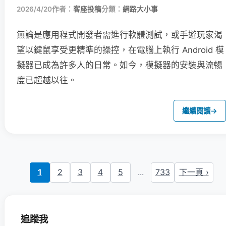
2026/4/20
作者：
客座投稿
分類：
網路大小事
無論是應用程式開發者需進行軟體測試，或手遊玩家渴
望以鍵鼠享受更精準的操控，在電腦上執行 Android 模
擬器已成為許多人的日常。如今，模擬器的安裝與流暢
度已超越以往。
繼續閱讀
→
1
2
3
4
5
...
733
下一頁 ›
追蹤我