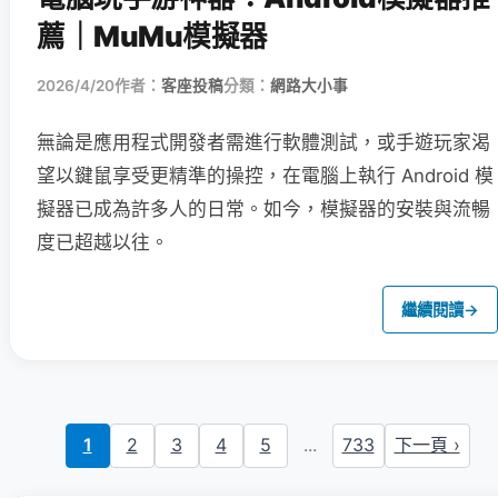
薦｜MuMu模擬器
2026/4/20
作者：
客座投稿
分類：
網路大小事
無論是應用程式開發者需進行軟體測試，或手遊玩家渴
望以鍵鼠享受更精準的操控，在電腦上執行 Android 模
擬器已成為許多人的日常。如今，模擬器的安裝與流暢
度已超越以往。
繼續閱讀
→
1
2
3
4
5
...
733
下一頁 ›