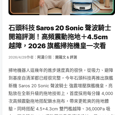
石頭科技 Saros 20 Sonic 聲波騎士
開箱評測！高頻震動拖地＋4.5cm
越障，2026 旗艦掃拖機皇一次看
2026/4/29
作者：
阿湯
分類：
開箱文 & 評測
掃地機器人這幾年的進步速度真的很快，從吸力、避障
到基座自清潔都已經很完整，今年石頭科技再推出旗艦
新機 Saros 20 Sonic 聲波騎士 強震增壓旗艦機皇，亮
點放在全新升級的拖地技術上，首度採用每分鐘 4,000
次高頻震動拖地搭配鎖水拖布，帶來更乾爽的拖地體
驗，同時搭配 4.5+4.3cm 雙門檻越障、36,000Pa 吸