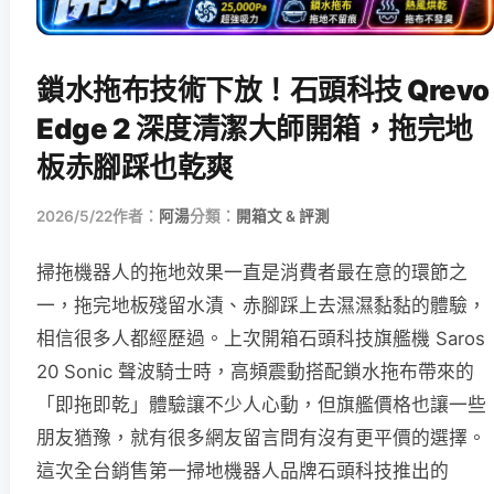
鎖水拖布技術下放！石頭科技 Qrevo
Edge 2 深度清潔大師開箱，拖完地
板赤腳踩也乾爽
2026/5/22
作者：
阿湯
分類：
開箱文 & 評測
掃拖機器人的拖地效果一直是消費者最在意的環節之
一，拖完地板殘留水漬、赤腳踩上去濕濕黏黏的體驗，
相信很多人都經歷過。上次開箱石頭科技旗艦機 Saros
20 Sonic 聲波騎士時，高頻震動搭配鎖水拖布帶來的
「即拖即乾」體驗讓不少人心動，但旗艦價格也讓一些
朋友猶豫，就有很多網友留言問有沒有更平價的選擇。
這次全台銷售第一掃地機器人品牌石頭科技推出的