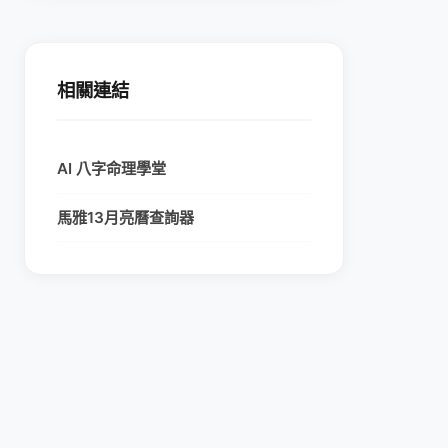
相關連結
AI 八字命理學堂
馬雅13月亮曆查詢器