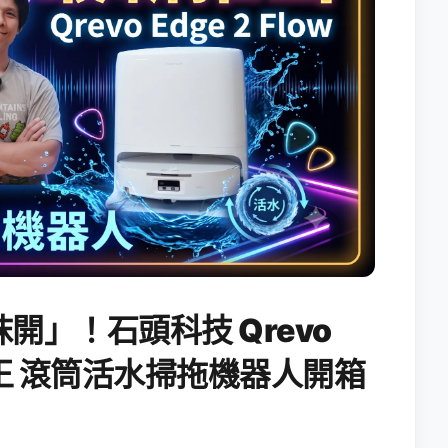
開」！石頭科技 Qrevo
搖滾天王 滾筒活水掃拖機器人開箱