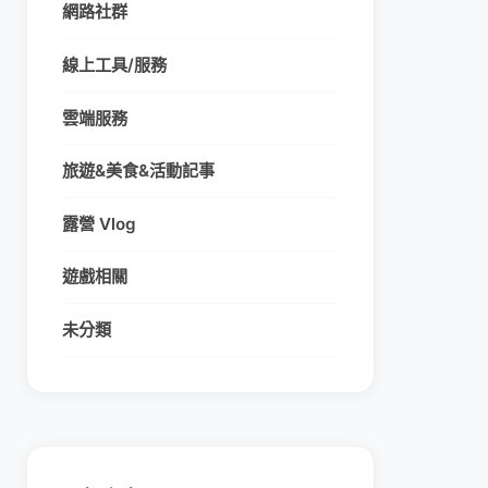
網路社群
線上工具/服務
雲端服務
旅遊&美食&活動記事
露營 Vlog
遊戲相關
未分類