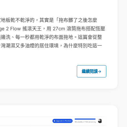
家地板乾不乾淨的，其實是「拖布髒了之後怎麼
e 2 Flow 搖滾天王，用 27cm 滾筒拖布搭配恆壓
拖邊洗、每一秒都用乾淨的布面拖地。這篇會從整
台灣潮濕又多油煙的居住環境，為什麼特別吃這一
繼續閱讀
→