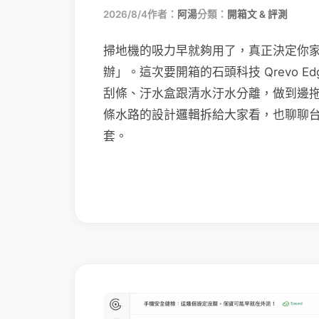
2026/8/4
作者：
阿湯
分類：
開箱文 & 評測
掃地機的吸力早就夠用了，真正決定你
辦」。這次要開箱的石頭科技 Qrevo Edg
刮條、汙水盒跟清水汙水分離，做到邊
條水路的設計邏輯拆給大家看，也聊聊
套。