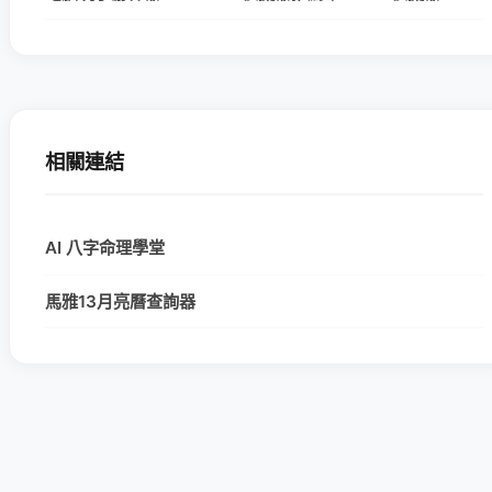
相關連結
AI 八字命理學堂
馬雅13月亮曆查詢器