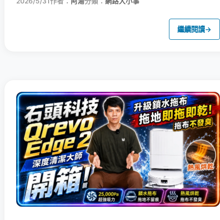
2026/5/31
作者：
阿湯
分類：
網路大小事
繼續閱讀
→