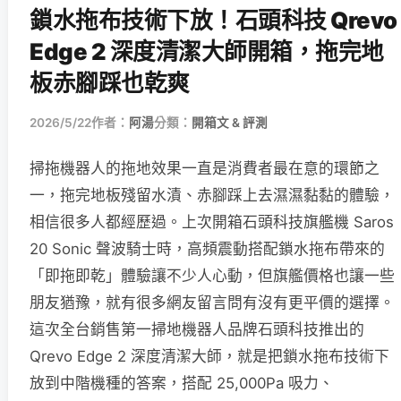
鎖水拖布技術下放！石頭科技 Qrevo
Edge 2 深度清潔大師開箱，拖完地
板赤腳踩也乾爽
2026/5/22
作者：
阿湯
分類：
開箱文 & 評測
掃拖機器人的拖地效果一直是消費者最在意的環節之
一，拖完地板殘留水漬、赤腳踩上去濕濕黏黏的體驗，
相信很多人都經歷過。上次開箱石頭科技旗艦機 Saros
20 Sonic 聲波騎士時，高頻震動搭配鎖水拖布帶來的
「即拖即乾」體驗讓不少人心動，但旗艦價格也讓一些
朋友猶豫，就有很多網友留言問有沒有更平價的選擇。
這次全台銷售第一掃地機器人品牌石頭科技推出的
Qrevo Edge 2 深度清潔大師，就是把鎖水拖布技術下
放到中階機種的答案，搭配 25,000Pa 吸力、