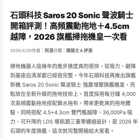
石頭科技 Saros 20 Sonic 聲波騎士
開箱評測！高頻震動拖地＋4.5cm
越障，2026 旗艦掃拖機皇一次看
2026/4/29
作者：
阿湯
分類：
開箱文 & 評測
掃地機器人這幾年的進步速度真的很快，從吸力、避障
到基座自清潔都已經很完整，今年石頭科技再推出旗艦
新機 Saros 20 Sonic 聲波騎士 強震增壓旗艦機皇，亮
點放在全新升級的拖地技術上，首度採用每分鐘 4,000
次高頻震動拖地搭配鎖水拖布，帶來更乾爽的拖地體
驗，同時搭配 4.5+4.3cm 雙門檻越障、36,000Pa 吸
力、可升降的 LDS 導航跟三重零纏繞設計，是 2026 年
石頭的年度旗艦，這次就完整開箱給大家看。