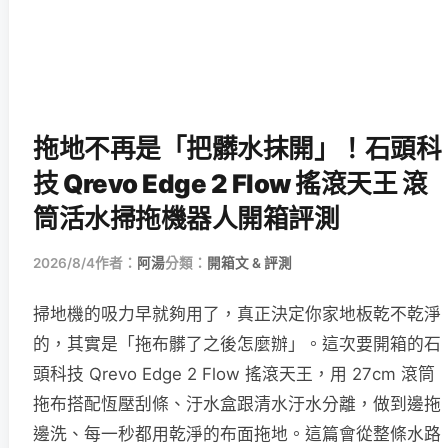
拖地不再是「把髒水抹開」！石頭科
技 Qrevo Edge 2 Flow 搖滾天王 滾
筒活水掃拖機器人開箱評測
2026/8/4
作者：
阿湯
分類：
開箱文 & 評測
掃地機的吸力早就夠用了，真正決定你家地板乾不乾淨
的，其實是「拖布髒了之後怎麼辦」。這次要開箱的石
頭科技 Qrevo Edge 2 Flow 搖滾天王，用 27cm 滾筒
拖布搭配恆壓刮條、汙水盒跟清水汙水分離，做到邊拖
邊洗、每一秒都用乾淨的布面拖地。這篇會從整條水路