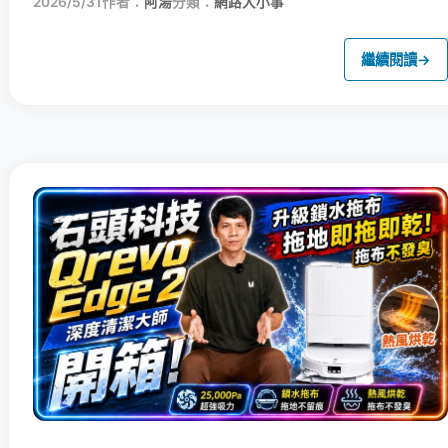
2026/5/31
作者：
阿湯
分類：
網路大小事
繼續閱讀
→