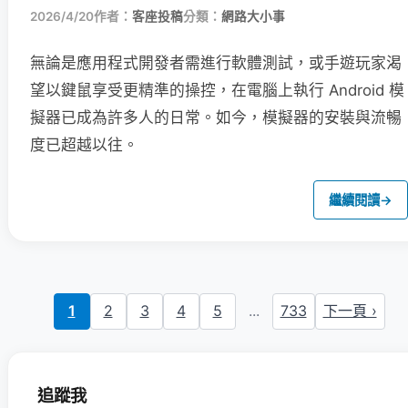
2026/4/20
作者：
客座投稿
分類：
網路大小事
無論是應用程式開發者需進行軟體測試，或手遊玩家渴
望以鍵鼠享受更精準的操控，在電腦上執行 Android 模
擬器已成為許多人的日常。如今，模擬器的安裝與流暢
度已超越以往。
繼續閱讀
→
1
2
3
4
5
...
733
下一頁 ›
追蹤我