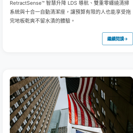
RetractSense™ 智慧升降 LDS 導航、雙重零纏繞清掃
系統與十合一自動清潔座，讓預算有限的人也能享受拖
完地板乾爽不留水漬的體驗。
繼續閱讀
→