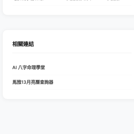
相關連結
AI 八字命理學堂
馬雅13月亮曆查詢器