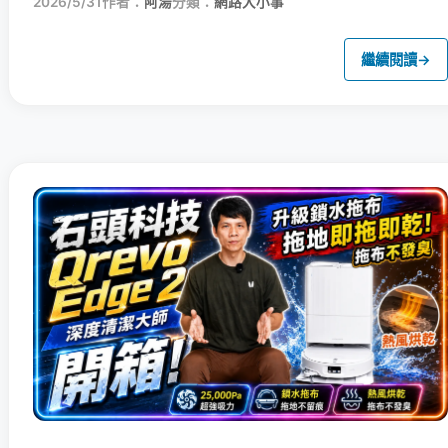
2026/5/31
作者：
阿湯
分類：
網路大小事
繼續閱讀
→