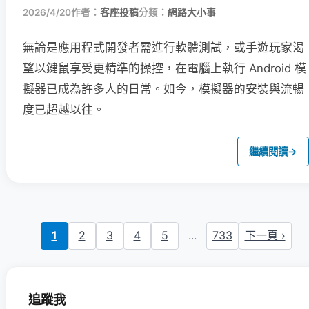
2026/4/20
作者：
客座投稿
分類：
網路大小事
無論是應用程式開發者需進行軟體測試，或手遊玩家渴
望以鍵鼠享受更精準的操控，在電腦上執行 Android 模
擬器已成為許多人的日常。如今，模擬器的安裝與流暢
度已超越以往。
繼續閱讀
→
1
2
3
4
5
...
733
下一頁 ›
追蹤我