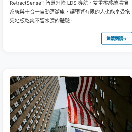
RetractSense™ 智慧升降 LDS 導航、雙重零纏繞清掃
系統與十合一自動清潔座，讓預算有限的人也能享受拖
完地板乾爽不留水漬的體驗。
繼續閱讀
→