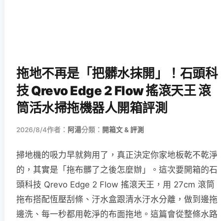
拖地不再是「把髒水抹開」！石頭科
技 Qrevo Edge 2 Flow 搖滾天王 滾
筒活水掃拖機器人開箱評測
2026/8/4
作者：
阿湯
分類：
開箱文 & 評測
掃地機的吸力早就夠用了，真正決定你家地板乾不乾淨
的，其實是「拖布髒了之後怎麼辦」。這次要開箱的石
頭科技 Qrevo Edge 2 Flow 搖滾天王，用 27cm 滾筒
拖布搭配恆壓刮條、汙水盒跟清水汙水分離，做到邊拖
邊洗、每一秒都用乾淨的布面拖地。這篇會從整條水路