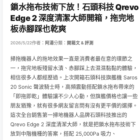
鎖水拖布技術下放！石頭科技 Qrevo
Edge 2 深度清潔大師開箱，拖完地
板赤腳踩也乾爽
2026/5/22
作者：
阿湯
分類：
開箱文 & 評測
掃拖機器人的拖地效果一直是消費者最在意的環節之
一，拖完地板殘留水漬、赤腳踩上去濕濕黏黏的體驗，
相信很多人都經歷過。上次開箱石頭科技旗艦機 Saros
20 Sonic 聲波騎士時，高頻震動搭配鎖水拖布帶來的
「即拖即乾」體驗讓不少人心動，但旗艦價格也讓一些
朋友猶豫，就有很多網友留言問有沒有更平價的選擇。
這次全台銷售第一掃地機器人品牌石頭科技推出的
Qrevo Edge 2 深度清潔大師，就是把鎖水拖布技術下
放到中階機種的答案，搭配 25,000Pa 吸力、