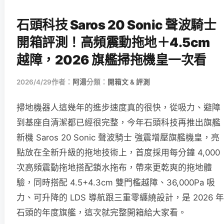
石頭科技 Saros 20 Sonic 聲波騎士
開箱評測！高頻震動拖地＋4.5cm
越障，2026 旗艦掃拖機皇一次看
2026/4/29
作者：
阿湯
分類：
開箱文 & 評測
掃地機器人這幾年的進步速度真的很快，從吸力、避障
到基座自清潔都已經很完整，今年石頭科技再推出旗艦
新機 Saros 20 Sonic 聲波騎士 強震增壓旗艦機皇，亮
點放在全新升級的拖地技術上，首度採用每分鐘 4,000
次高頻震動拖地搭配鎖水拖布，帶來更乾爽的拖地體
驗，同時搭配 4.5+4.3cm 雙門檻越障、36,000Pa 吸
力、可升降的 LDS 導航跟三重零纏繞設計，是 2026 年
石頭的年度旗艦，這次就完整開箱給大家看。