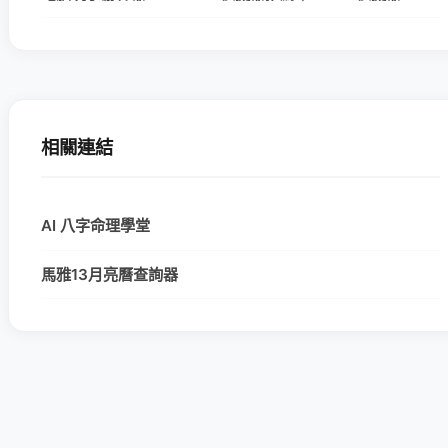
相關連結
AI 八字命理學堂
馬雅13月亮曆查詢器