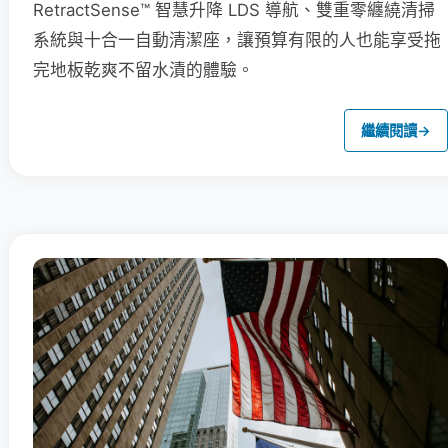
RetractSense™ 智慧升降 LDS 導航、雙重零纏繞清掃
系統與十合一自動清潔座，讓預算有限的人也能享受拖
完地板乾爽不留水漬的體驗。
繼續閱讀
→