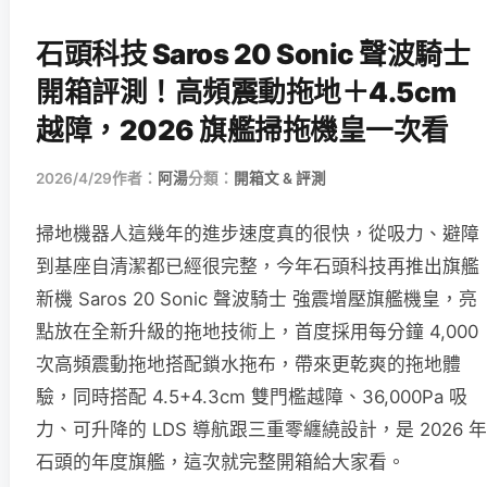
石頭科技 Saros 20 Sonic 聲波騎士
開箱評測！高頻震動拖地＋4.5cm
越障，2026 旗艦掃拖機皇一次看
2026/4/29
作者：
阿湯
分類：
開箱文 & 評測
掃地機器人這幾年的進步速度真的很快，從吸力、避障
到基座自清潔都已經很完整，今年石頭科技再推出旗艦
新機 Saros 20 Sonic 聲波騎士 強震增壓旗艦機皇，亮
點放在全新升級的拖地技術上，首度採用每分鐘 4,000
次高頻震動拖地搭配鎖水拖布，帶來更乾爽的拖地體
驗，同時搭配 4.5+4.3cm 雙門檻越障、36,000Pa 吸
力、可升降的 LDS 導航跟三重零纏繞設計，是 2026 年
石頭的年度旗艦，這次就完整開箱給大家看。