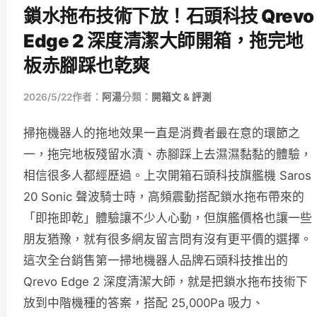
鎖水拖布技術下放！石頭科技 Qrevo
Edge 2 深度清潔大師開箱，拖完地
板赤腳踩也乾爽
2026/5/22
作者：
阿湯
分類：
開箱文 & 評測
掃拖機器人的拖地效果一直是消費者最在意的環節之
一，拖完地板殘留水漬、赤腳踩上去濕濕黏黏的體驗，
相信很多人都經歷過。上次開箱石頭科技旗艦機 Saros
20 Sonic 聲波騎士時，高頻震動搭配鎖水拖布帶來的
「即拖即乾」體驗讓不少人心動，但旗艦價格也讓一些
朋友猶豫，就有很多網友留言問有沒有更平價的選擇。
這次全台銷售第一掃地機器人品牌石頭科技推出的
Qrevo Edge 2 深度清潔大師，就是把鎖水拖布技術下
放到中階機種的答案，搭配 25,000Pa 吸力、