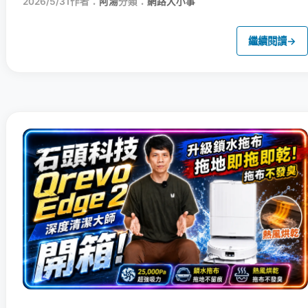
2026/5/31
作者：
阿湯
分類：
網路大小事
繼續閱讀
→