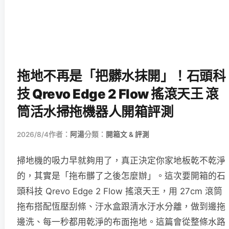
拖地不再是「把髒水抹開」！石頭科
技 Qrevo Edge 2 Flow 搖滾天王 滾
筒活水掃拖機器人開箱評測
2026/8/4
作者：
阿湯
分類：
開箱文 & 評測
掃地機的吸力早就夠用了，真正決定你家地板乾不乾淨
的，其實是「拖布髒了之後怎麼辦」。這次要開箱的石
頭科技 Qrevo Edge 2 Flow 搖滾天王，用 27cm 滾筒
拖布搭配恆壓刮條、汙水盒跟清水汙水分離，做到邊拖
邊洗、每一秒都用乾淨的布面拖地。這篇會從整條水路