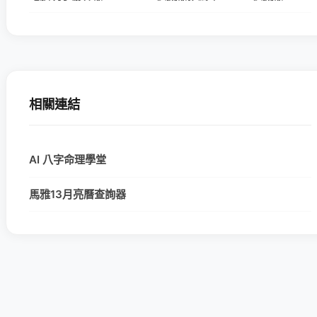
相關連結
AI 八字命理學堂
馬雅13月亮曆查詢器