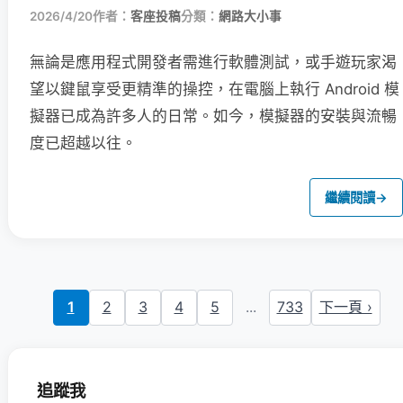
2026/4/20
作者：
客座投稿
分類：
網路大小事
無論是應用程式開發者需進行軟體測試，或手遊玩家渴
望以鍵鼠享受更精準的操控，在電腦上執行 Android 模
擬器已成為許多人的日常。如今，模擬器的安裝與流暢
度已超越以往。
繼續閱讀
→
1
2
3
4
5
...
733
下一頁 ›
追蹤我