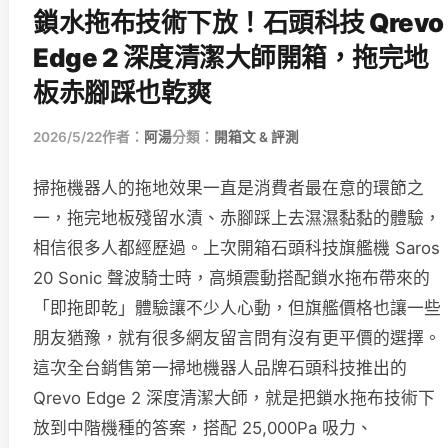
鎖水拖布技術下放！石頭科技 Qrevo
Edge 2 深度清潔大師開箱，拖完地
板赤腳踩也乾爽
2026/5/22
作者：
阿湯
分類：
開箱文 & 評測
掃拖機器人的拖地效果一直是消費者最在意的環節之
一，拖完地板殘留水漬、赤腳踩上去濕濕黏黏的體驗，
相信很多人都經歷過。上次開箱石頭科技旗艦機 Saros
20 Sonic 聲波騎士時，高頻震動搭配鎖水拖布帶來的
「即拖即乾」體驗讓不少人心動，但旗艦價格也讓一些
朋友猶豫，就有很多網友留言問有沒有更平價的選擇。
這次全台銷售第一掃地機器人品牌石頭科技推出的
Qrevo Edge 2 深度清潔大師，就是把鎖水拖布技術下
放到中階機種的答案，搭配 25,000Pa 吸力、