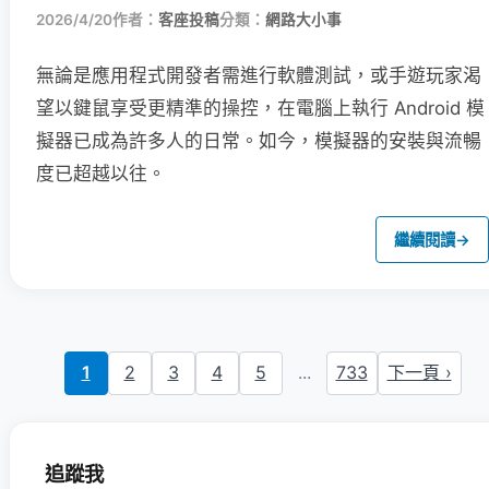
2026/4/20
作者：
客座投稿
分類：
網路大小事
無論是應用程式開發者需進行軟體測試，或手遊玩家渴
望以鍵鼠享受更精準的操控，在電腦上執行 Android 模
擬器已成為許多人的日常。如今，模擬器的安裝與流暢
度已超越以往。
繼續閱讀
→
1
2
3
4
5
...
733
下一頁 ›
追蹤我