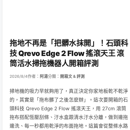
拖地不再是「把髒水抹開」！石頭科
技 Qrevo Edge 2 Flow 搖滾天王 滾
筒活水掃拖機器人開箱評測
2026/8/4
作者：
阿湯
分類：
開箱文 & 評測
掃地機的吸力早就夠用了，真正決定你家地板乾不乾淨
的，其實是「拖布髒了之後怎麼辦」。這次要開箱的石
頭科技 Qrevo Edge 2 Flow 搖滾天王，用 27cm 滾筒
拖布搭配恆壓刮條、汙水盒跟清水汙水分離，做到邊拖
邊洗、每一秒都用乾淨的布面拖地。這篇會從整條水路