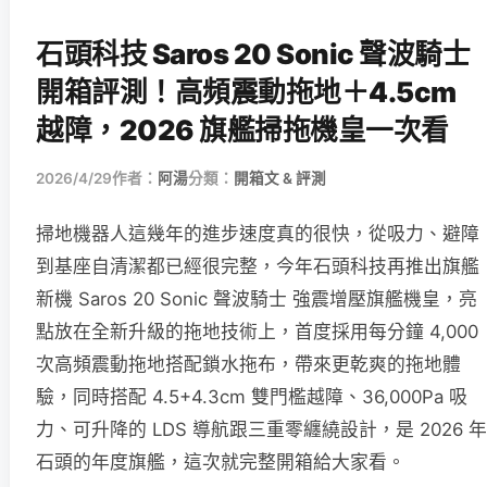
石頭科技 Saros 20 Sonic 聲波騎士
開箱評測！高頻震動拖地＋4.5cm
越障，2026 旗艦掃拖機皇一次看
2026/4/29
作者：
阿湯
分類：
開箱文 & 評測
掃地機器人這幾年的進步速度真的很快，從吸力、避障
到基座自清潔都已經很完整，今年石頭科技再推出旗艦
新機 Saros 20 Sonic 聲波騎士 強震增壓旗艦機皇，亮
點放在全新升級的拖地技術上，首度採用每分鐘 4,000
次高頻震動拖地搭配鎖水拖布，帶來更乾爽的拖地體
驗，同時搭配 4.5+4.3cm 雙門檻越障、36,000Pa 吸
力、可升降的 LDS 導航跟三重零纏繞設計，是 2026 年
石頭的年度旗艦，這次就完整開箱給大家看。