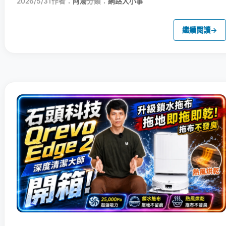
2026/5/31
作者：
阿湯
分類：
網路大小事
繼續閱讀
→