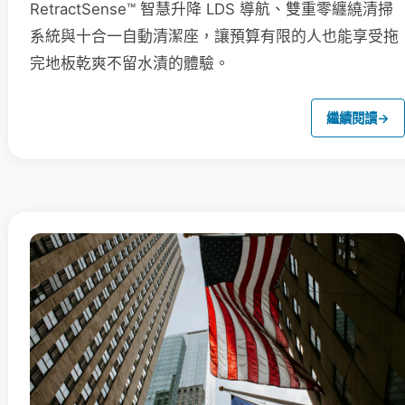
RetractSense™ 智慧升降 LDS 導航、雙重零纏繞清掃
系統與十合一自動清潔座，讓預算有限的人也能享受拖
完地板乾爽不留水漬的體驗。
繼續閱讀
→