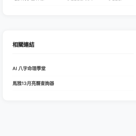
相關連結
AI 八字命理學堂
馬雅13月亮曆查詢器