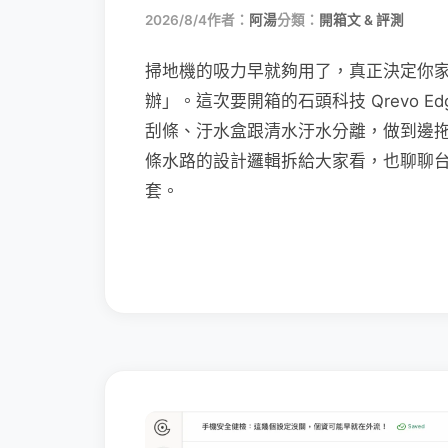
2026/8/4
作者：
阿湯
分類：
開箱文 & 評測
掃地機的吸力早就夠用了，真正決定你
辦」。這次要開箱的石頭科技 Qrevo Edg
刮條、汙水盒跟清水汙水分離，做到邊
條水路的設計邏輯拆給大家看，也聊聊
套。