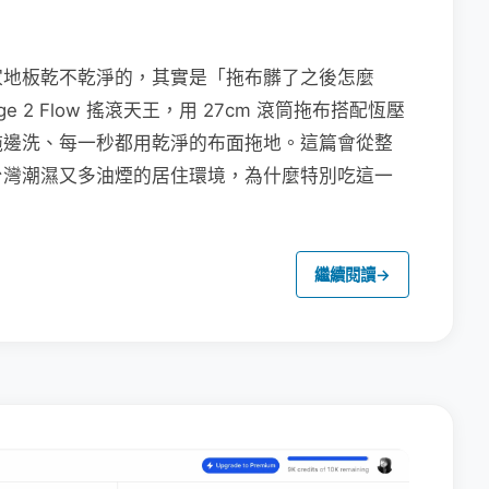
家地板乾不乾淨的，其實是「拖布髒了之後怎麼
e 2 Flow 搖滾天王，用 27cm 滾筒拖布搭配恆壓
拖邊洗、每一秒都用乾淨的布面拖地。這篇會從整
台灣潮濕又多油煙的居住環境，為什麼特別吃這一
繼續閱讀
→