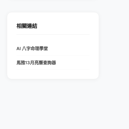
相關連結
AI 八字命理學堂
馬雅13月亮曆查詢器