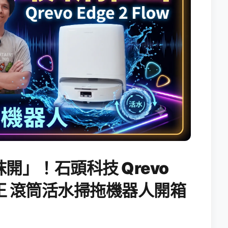
開」！石頭科技 Qrevo
搖滾天王 滾筒活水掃拖機器人開箱