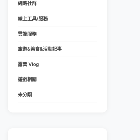
網路社群
線上工具/服務
雲端服務
旅遊&美食&活動記事
露營 Vlog
遊戲相關
未分類