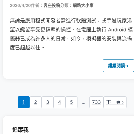
2026/4/20
作者：
客座投稿
分類：
網路大小事
無論是應用程式開發者需進行軟體測試，或手遊玩家渴
望以鍵鼠享受更精準的操控，在電腦上執行 Android 模
擬器已成為許多人的日常。如今，模擬器的安裝與流暢
度已超越以往。
繼續閱讀
→
1
2
3
4
5
...
733
下一頁 ›
追蹤我