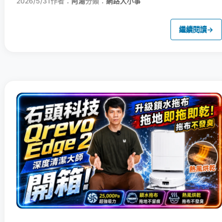
2026/5/31
作者：
阿湯
分類：
網路大小事
繼續閱讀
→