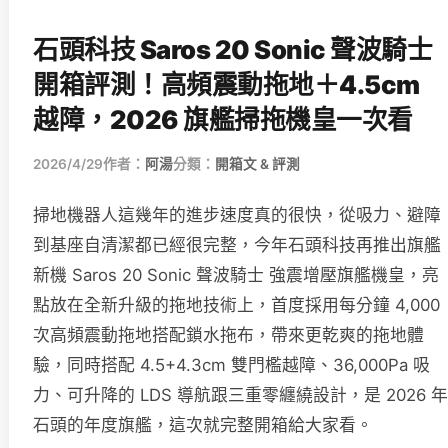
石頭科技 Saros 20 Sonic 聲波騎士
開箱評測！高頻震動拖地＋4.5cm
越障，2026 旗艦掃拖機皇一次看
2026/4/29
作者：
阿湯
分類：
開箱文 & 評測
掃地機器人這幾年的進步速度真的很快，從吸力、避障
到基座自清潔都已經很完整，今年石頭科技再推出旗艦
新機 Saros 20 Sonic 聲波騎士 強震增壓旗艦機皇，亮
點放在全新升級的拖地技術上，首度採用每分鐘 4,000
次高頻震動拖地搭配鎖水拖布，帶來更乾爽的拖地體
驗，同時搭配 4.5+4.3cm 雙門檻越障、36,000Pa 吸
力、可升降的 LDS 導航跟三重零纏繞設計，是 2026 年
石頭的年度旗艦，這次就完整開箱給大家看。