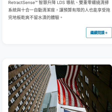
RetractSense™ 智慧升降 LDS 導航、雙重零纏繞清掃
系統與十合一自動清潔座，讓預算有限的人也能享受拖
完地板乾爽不留水漬的體驗。
繼續閱讀
→