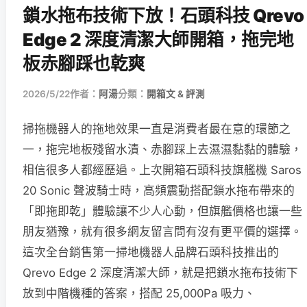
鎖水拖布技術下放！石頭科技 Qrevo
Edge 2 深度清潔大師開箱，拖完地
板赤腳踩也乾爽
2026/5/22
作者：
阿湯
分類：
開箱文 & 評測
掃拖機器人的拖地效果一直是消費者最在意的環節之
一，拖完地板殘留水漬、赤腳踩上去濕濕黏黏的體驗，
相信很多人都經歷過。上次開箱石頭科技旗艦機 Saros
20 Sonic 聲波騎士時，高頻震動搭配鎖水拖布帶來的
「即拖即乾」體驗讓不少人心動，但旗艦價格也讓一些
朋友猶豫，就有很多網友留言問有沒有更平價的選擇。
這次全台銷售第一掃地機器人品牌石頭科技推出的
Qrevo Edge 2 深度清潔大師，就是把鎖水拖布技術下
放到中階機種的答案，搭配 25,000Pa 吸力、