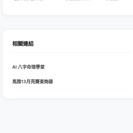
相關連結
AI 八字命理學堂
馬雅13月亮曆查詢器