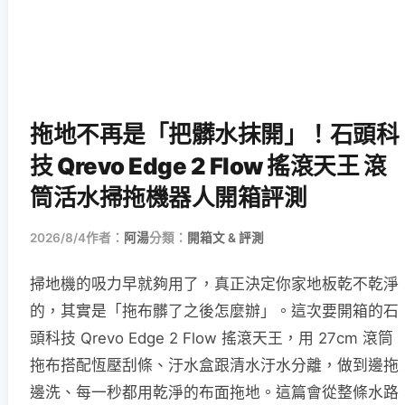
拖地不再是「把髒水抹開」！石頭科
技 Qrevo Edge 2 Flow 搖滾天王 滾
筒活水掃拖機器人開箱評測
2026/8/4
作者：
阿湯
分類：
開箱文 & 評測
掃地機的吸力早就夠用了，真正決定你家地板乾不乾淨
的，其實是「拖布髒了之後怎麼辦」。這次要開箱的石
頭科技 Qrevo Edge 2 Flow 搖滾天王，用 27cm 滾筒
拖布搭配恆壓刮條、汙水盒跟清水汙水分離，做到邊拖
邊洗、每一秒都用乾淨的布面拖地。這篇會從整條水路