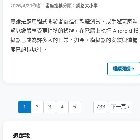
2026/4/20
作者：
客座投稿
分類：
網路大小事
無論是應用程式開發者需進行軟體測試，或手遊玩家渴
望以鍵鼠享受更精準的操控，在電腦上執行 Android 模
擬器已成為許多人的日常。如今，模擬器的安裝與流暢
度已超越以往。
繼續閱讀
→
1
2
3
4
5
...
733
下一頁 ›
追蹤我