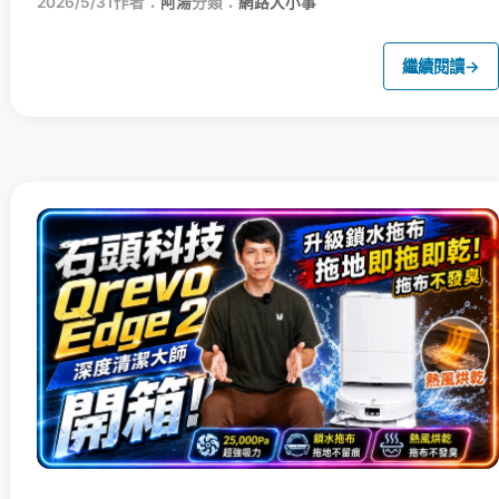
2026/5/31
作者：
阿湯
分類：
網路大小事
繼續閱讀
→