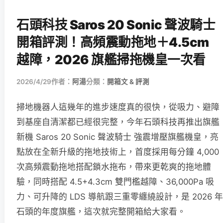
石頭科技 Saros 20 Sonic 聲波騎士
開箱評測！高頻震動拖地＋4.5cm
越障，2026 旗艦掃拖機皇一次看
2026/4/29
作者：
阿湯
分類：
開箱文 & 評測
掃地機器人這幾年的進步速度真的很快，從吸力、避障
到基座自清潔都已經很完整，今年石頭科技再推出旗艦
新機 Saros 20 Sonic 聲波騎士 強震增壓旗艦機皇，亮
點放在全新升級的拖地技術上，首度採用每分鐘 4,000
次高頻震動拖地搭配鎖水拖布，帶來更乾爽的拖地體
驗，同時搭配 4.5+4.3cm 雙門檻越障、36,000Pa 吸
力、可升降的 LDS 導航跟三重零纏繞設計，是 2026 年
石頭的年度旗艦，這次就完整開箱給大家看。