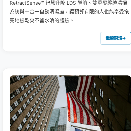
RetractSense™ 智慧升降 LDS 導航、雙重零纏繞清掃
系統與十合一自動清潔座，讓預算有限的人也能享受拖
完地板乾爽不留水漬的體驗。
繼續閱讀
→