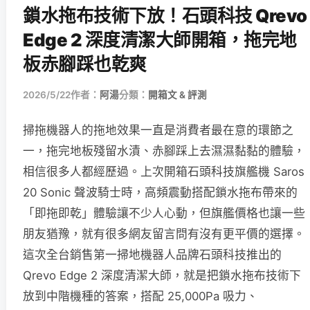
鎖水拖布技術下放！石頭科技 Qrevo
Edge 2 深度清潔大師開箱，拖完地
板赤腳踩也乾爽
2026/5/22
作者：
阿湯
分類：
開箱文 & 評測
掃拖機器人的拖地效果一直是消費者最在意的環節之
一，拖完地板殘留水漬、赤腳踩上去濕濕黏黏的體驗，
相信很多人都經歷過。上次開箱石頭科技旗艦機 Saros
20 Sonic 聲波騎士時，高頻震動搭配鎖水拖布帶來的
「即拖即乾」體驗讓不少人心動，但旗艦價格也讓一些
朋友猶豫，就有很多網友留言問有沒有更平價的選擇。
這次全台銷售第一掃地機器人品牌石頭科技推出的
Qrevo Edge 2 深度清潔大師，就是把鎖水拖布技術下
放到中階機種的答案，搭配 25,000Pa 吸力、