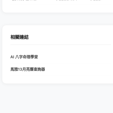
相關連結
AI 八字命理學堂
馬雅13月亮曆查詢器