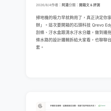
2026/8/4
作者：
阿湯
分類：
開箱文 & 評測
掃地機的吸力早就夠用了，真正決定你
辦」。這次要開箱的石頭科技 Qrevo Edg
刮條、汙水盒跟清水汙水分離，做到邊
條水路的設計邏輯拆給大家看，也聊聊
套。