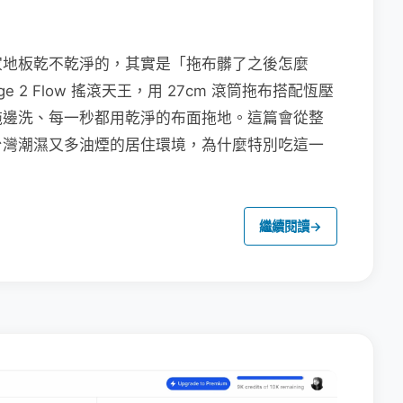
家地板乾不乾淨的，其實是「拖布髒了之後怎麼
e 2 Flow 搖滾天王，用 27cm 滾筒拖布搭配恆壓
拖邊洗、每一秒都用乾淨的布面拖地。這篇會從整
台灣潮濕又多油煙的居住環境，為什麼特別吃這一
繼續閱讀
→