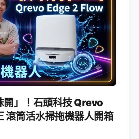
開」！石頭科技 Qrevo
搖滾天王 滾筒活水掃拖機器人開箱