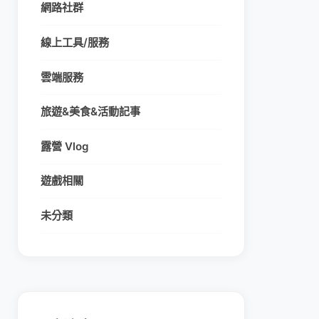
網路社群
線上工具/服務
雲端服務
旅遊&美食&活動記事
露營 Vlog
遊戲相關
未分類