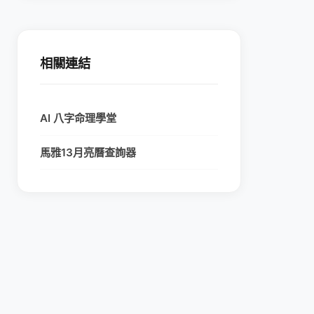
相關連結
AI 八字命理學堂
馬雅13月亮曆查詢器