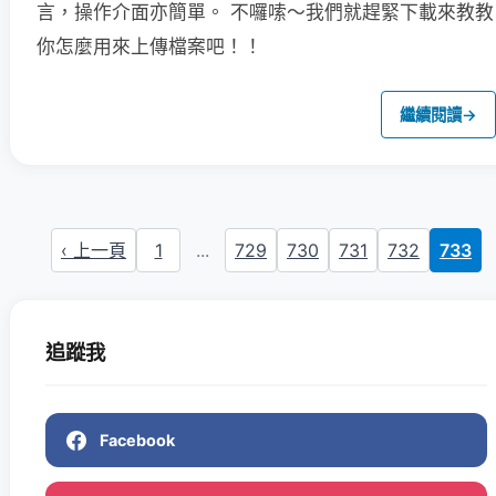
言，操作介面亦簡單。
不囉嗦～我們就趕緊下載來教教
你怎麼用來上傳檔案吧！！
繼續閱讀
→
‹ 上一頁
1
...
729
730
731
732
733
追蹤我
Facebook