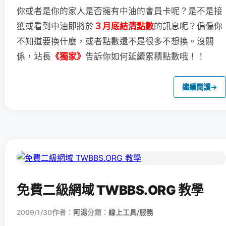
你或者是你的家人是否擁有中油的會員卡呢？
是不是接
獲或看到中油即將於
３月底結清點數
的訊息呢？
偏偏你
不知道要換什麼，或者點數還不是很多不想換。
沒關
係，站長
《獨家》
告訴你如何延續累積點數哦！！
繼續閱讀
→
免費二級網域 TWBBS.ORG 教學
2009/1/30
作者：
阿湯
分類：
線上工具/服務