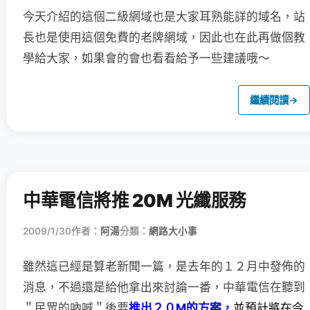
今天介紹的這個二級網域也是大家耳熟能詳的域名，站
長也是使用這個免費的老牌網域，因此也在此再做個教
學給大家，如果會的會也看看給予一些建議哦～
繼續閱讀
→
中華電信將推 20M 光纖服務
2009/1/30
作者：
阿湯
分類：
網路大小事
雖然這已經是算老新聞一篇，是去年的１２月中發佈的
消息，
不過還是給他拿出來討論一番，中華電信在聽到
＂民眾的吶喊＂後要
推出２０M的方案，
並預計將在今