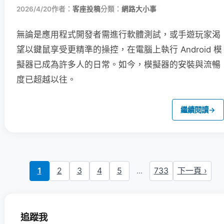
2026/4/20
作者：
客座投稿
分類：
網路大小事
無論是應用程式開發者需進行軟體測試，或手遊玩家渴
望以鍵鼠享受更精準的操控，在電腦上執行 Android 模
擬器已成為許多人的日常。如今，模擬器的安裝與流暢
度已超越以往。
繼續閱讀
→
1
2
3
4
5
...
733
下一頁 ›
追蹤我