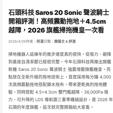
石頭科技 Saros 20 Sonic 聲波騎士
開箱評測！高頻震動拖地＋4.5cm
越障，2026 旗艦掃拖機皇一次看
2026/4/29
作者：
阿湯
分類：
開箱文 & 評測
掃地機器人這幾年的進步速度真的很快，從吸力、避障
到基座自清潔都已經很完整，今年石頭科技再推出旗艦
新機 Saros 20 Sonic 聲波騎士 強震增壓旗艦機皇，亮
點放在全新升級的拖地技術上，首度採用每分鐘 4,000
次高頻震動拖地搭配鎖水拖布，帶來更乾爽的拖地體
驗，同時搭配 4.5+4.3cm 雙門檻越障、36,000Pa 吸
力、可升降的 LDS 導航跟三重零纏繞設計，是 2026 年
石頭的年度旗艦，這次就完整開箱給大家看。