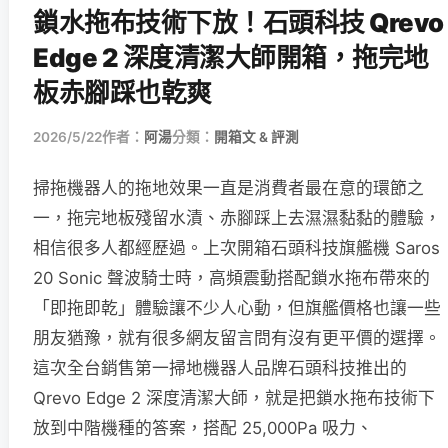
鎖水拖布技術下放！石頭科技 Qrevo
Edge 2 深度清潔大師開箱，拖完地
板赤腳踩也乾爽
2026/5/22
作者：
阿湯
分類：
開箱文 & 評測
掃拖機器人的拖地效果一直是消費者最在意的環節之
一，拖完地板殘留水漬、赤腳踩上去濕濕黏黏的體驗，
相信很多人都經歷過。上次開箱石頭科技旗艦機 Saros
20 Sonic 聲波騎士時，高頻震動搭配鎖水拖布帶來的
「即拖即乾」體驗讓不少人心動，但旗艦價格也讓一些
朋友猶豫，就有很多網友留言問有沒有更平價的選擇。
這次全台銷售第一掃地機器人品牌石頭科技推出的
Qrevo Edge 2 深度清潔大師，就是把鎖水拖布技術下
放到中階機種的答案，搭配 25,000Pa 吸力、