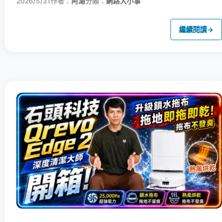
2026/5/31
作者：
阿湯
分類：
網路大小事
繼續閱讀
→