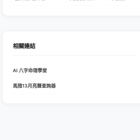
相關連結
AI 八字命理學堂
馬雅13月亮曆查詢器