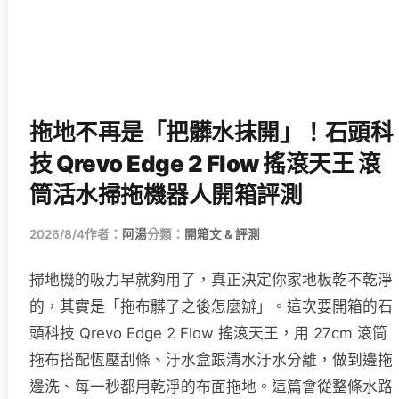
拖地不再是「把髒水抹開」！石頭科
技 Qrevo Edge 2 Flow 搖滾天王 滾
筒活水掃拖機器人開箱評測
2026/8/4
作者：
阿湯
分類：
開箱文 & 評測
掃地機的吸力早就夠用了，真正決定你家地板乾不乾淨
的，其實是「拖布髒了之後怎麼辦」。這次要開箱的石
頭科技 Qrevo Edge 2 Flow 搖滾天王，用 27cm 滾筒
拖布搭配恆壓刮條、汙水盒跟清水汙水分離，做到邊拖
邊洗、每一秒都用乾淨的布面拖地。這篇會從整條水路