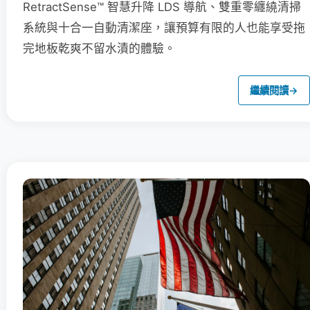
RetractSense™ 智慧升降 LDS 導航、雙重零纏繞清掃
系統與十合一自動清潔座，讓預算有限的人也能享受拖
完地板乾爽不留水漬的體驗。
繼續閱讀
→