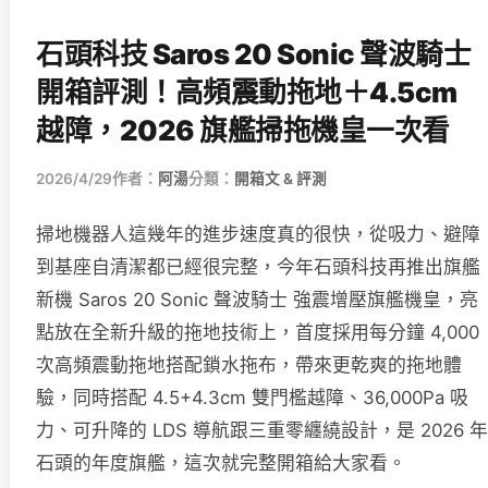
石頭科技 Saros 20 Sonic 聲波騎士
開箱評測！高頻震動拖地＋4.5cm
越障，2026 旗艦掃拖機皇一次看
2026/4/29
作者：
阿湯
分類：
開箱文 & 評測
掃地機器人這幾年的進步速度真的很快，從吸力、避障
到基座自清潔都已經很完整，今年石頭科技再推出旗艦
新機 Saros 20 Sonic 聲波騎士 強震增壓旗艦機皇，亮
點放在全新升級的拖地技術上，首度採用每分鐘 4,000
次高頻震動拖地搭配鎖水拖布，帶來更乾爽的拖地體
驗，同時搭配 4.5+4.3cm 雙門檻越障、36,000Pa 吸
力、可升降的 LDS 導航跟三重零纏繞設計，是 2026 年
石頭的年度旗艦，這次就完整開箱給大家看。