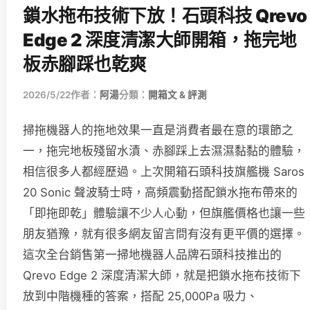
鎖水拖布技術下放！石頭科技 Qrevo
Edge 2 深度清潔大師開箱，拖完地
板赤腳踩也乾爽
2026/5/22
作者：
阿湯
分類：
開箱文 & 評測
掃拖機器人的拖地效果一直是消費者最在意的環節之
一，拖完地板殘留水漬、赤腳踩上去濕濕黏黏的體驗，
相信很多人都經歷過。上次開箱石頭科技旗艦機 Saros
20 Sonic 聲波騎士時，高頻震動搭配鎖水拖布帶來的
「即拖即乾」體驗讓不少人心動，但旗艦價格也讓一些
朋友猶豫，就有很多網友留言問有沒有更平價的選擇。
這次全台銷售第一掃地機器人品牌石頭科技推出的
Qrevo Edge 2 深度清潔大師，就是把鎖水拖布技術下
放到中階機種的答案，搭配 25,000Pa 吸力、