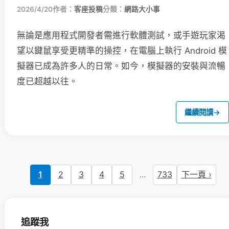
2026/4/20
作者：
客座投稿
分類：
網路大小事
無論是應用程式開發者需進行軟體測試，或手遊玩家渴
望以鍵鼠享受更精準的操控，在電腦上執行 Android 模
擬器已成為許多人的日常。如今，模擬器的安裝與流暢
度已超越以往。
繼續閱讀
→
1
2
3
4
5
...
733
下一頁 ›
追蹤我