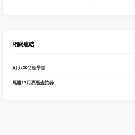
相關連結
AI 八字命理學堂
馬雅13月亮曆查詢器