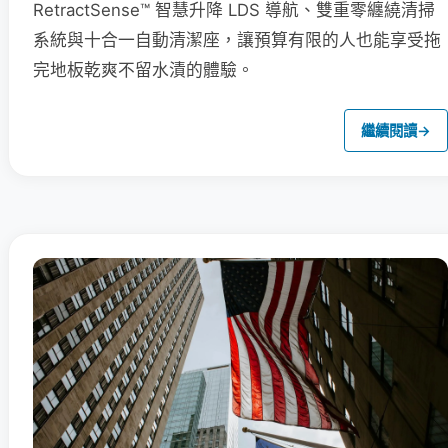
RetractSense™ 智慧升降 LDS 導航、雙重零纏繞清掃
系統與十合一自動清潔座，讓預算有限的人也能享受拖
完地板乾爽不留水漬的體驗。
繼續閱讀
→