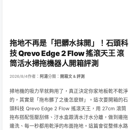
拖地不再是「把髒水抹開」！石頭科
技 Qrevo Edge 2 Flow 搖滾天王 滾
筒活水掃拖機器人開箱評測
2026/8/4
作者：
阿湯
分類：
開箱文 & 評測
掃地機的吸力早就夠用了，真正決定你家地板乾不乾淨
的，其實是「拖布髒了之後怎麼辦」。這次要開箱的石
頭科技 Qrevo Edge 2 Flow 搖滾天王，用 27cm 滾筒
拖布搭配恆壓刮條、汙水盒跟清水汙水分離，做到邊拖
邊洗、每一秒都用乾淨的布面拖地。這篇會從整條水路