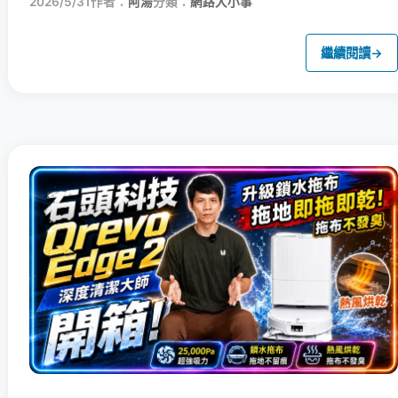
2026/5/31
作者：
阿湯
分類：
網路大小事
繼續閱讀
→