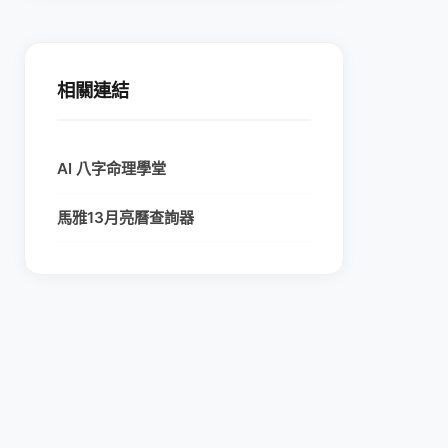
相關連結
AI 八字命理學堂
馬雅13月亮曆查詢器