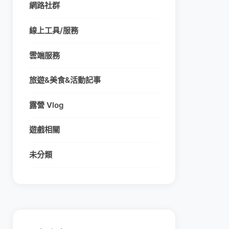
網路社群
線上工具/服務
雲端服務
旅遊&美食&活動記事
露營 Vlog
遊戲相關
未分類