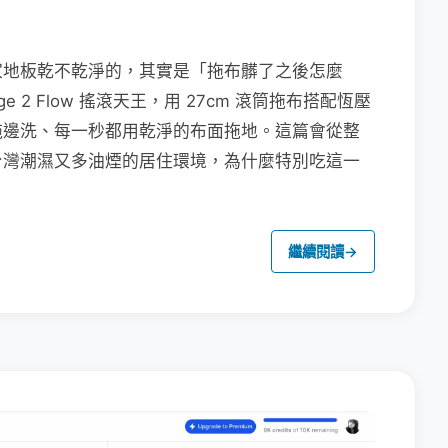
家地板乾不乾淨的，其實是「拖布髒了之後怎麼
e 2 Flow 搖滾天王，用 27cm 滾筒拖布搭配恆壓
拖邊洗、每一秒都用乾淨的布面拖地。這篇會從整
台灣潮濕又多油煙的居住環境，為什麼特別吃這一
繼續閱讀
→