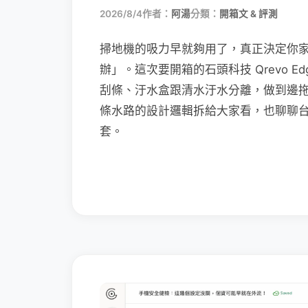
2026/8/4
作者：
阿湯
分類：
開箱文 & 評測
掃地機的吸力早就夠用了，真正決定你
辦」。這次要開箱的石頭科技 Qrevo Edg
刮條、汙水盒跟清水汙水分離，做到邊
條水路的設計邏輯拆給大家看，也聊聊
套。