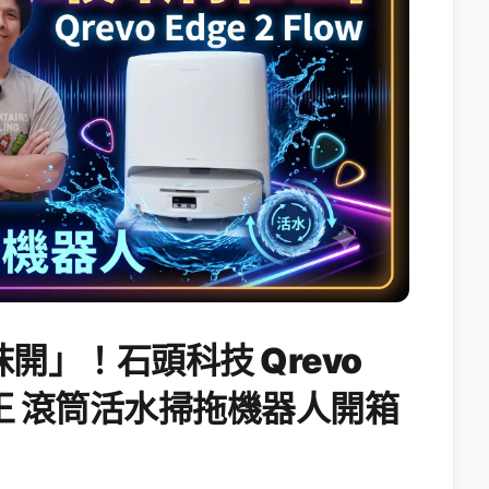
開」！石頭科技 Qrevo
搖滾天王 滾筒活水掃拖機器人開箱