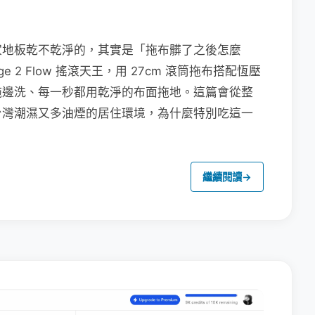
家地板乾不乾淨的，其實是「拖布髒了之後怎麼
e 2 Flow 搖滾天王，用 27cm 滾筒拖布搭配恆壓
拖邊洗、每一秒都用乾淨的布面拖地。這篇會從整
台灣潮濕又多油煙的居住環境，為什麼特別吃這一
繼續閱讀
→