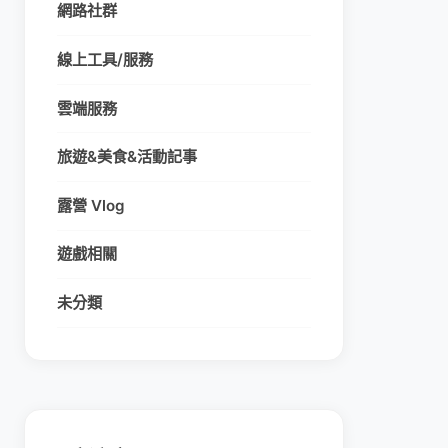
網路社群
線上工具/服務
雲端服務
旅遊&美食&活動記事
露營 Vlog
遊戲相關
未分類