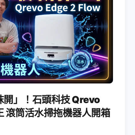
開」！石頭科技 Qrevo
搖滾天王 滾筒活水掃拖機器人開箱