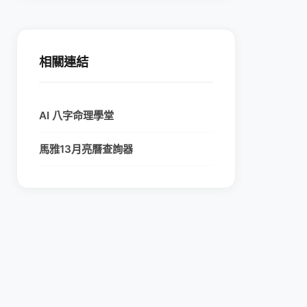
相關連結
AI 八字命理學堂
馬雅13月亮曆查詢器