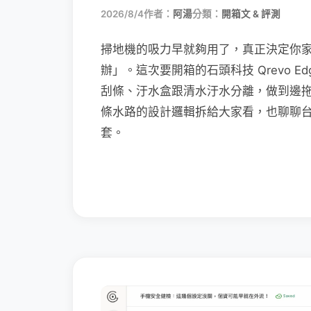
2026/8/4
作者：
阿湯
分類：
開箱文 & 評測
掃地機的吸力早就夠用了，真正決定你
辦」。這次要開箱的石頭科技 Qrevo Edg
刮條、汙水盒跟清水汙水分離，做到邊
條水路的設計邏輯拆給大家看，也聊聊
套。