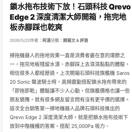
鎖水拖布技術下放！石頭科技 Qrevo
Edge 2 深度清潔大師開箱，拖完地
板赤腳踩也乾爽
2026/5/22
作者：
阿湯
分類：
開箱文 & 評測
掃拖機器人的拖地效果一直是消費者最在意的環節之
一，拖完地板殘留水漬、赤腳踩上去濕濕黏黏的體驗，
相信很多人都經歷過。上次開箱石頭科技旗艦機 Saros
20 Sonic 聲波騎士時，高頻震動搭配鎖水拖布帶來的
「即拖即乾」體驗讓不少人心動，但旗艦價格也讓一些
朋友猶豫，就有很多網友留言問有沒有更平價的選擇。
這次全台銷售第一掃地機器人品牌石頭科技推出的
Qrevo Edge 2 深度清潔大師，就是把鎖水拖布技術下
放到中階機種的答案，搭配 25,000Pa 吸力、