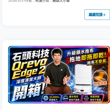
2026/5/31
作者：
阿湯
分類：
網路大小事
繼續閱讀
→