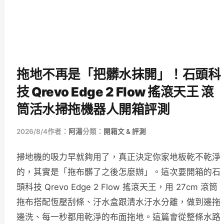
拖地不再是「把髒水抹開」！石頭科
技 Qrevo Edge 2 Flow 搖滾天王 滾
筒活水掃拖機器人開箱評測
2026/8/4
作者：
阿湯
分類：
開箱文 & 評測
掃地機的吸力早就夠用了，真正決定你家地板乾不乾淨
的，其實是「拖布髒了之後怎麼辦」。這次要開箱的石
頭科技 Qrevo Edge 2 Flow 搖滾天王，用 27cm 滾筒
拖布搭配恆壓刮條、汙水盒跟清水汙水分離，做到邊拖
邊洗、每一秒都用乾淨的布面拖地。這篇會從整條水路