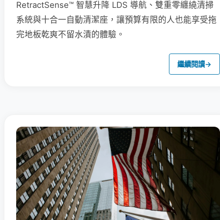
RetractSense™ 智慧升降 LDS 導航、雙重零纏繞清掃
系統與十合一自動清潔座，讓預算有限的人也能享受拖
完地板乾爽不留水漬的體驗。
繼續閱讀
→