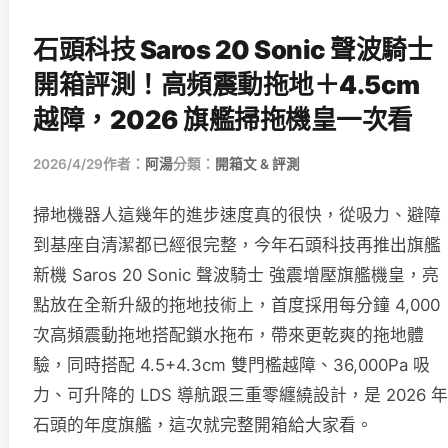
石頭科技 Saros 20 Sonic 聲波騎士
開箱評測！高頻震動拖地＋4.5cm
越障，2026 旗艦掃拖機皇一次看
2026/4/29
作者：
阿湯
分類：
開箱文 & 評測
掃地機器人這幾年的進步速度真的很快，從吸力、避障
到基座自清潔都已經很完整，今年石頭科技再推出旗艦
新機 Saros 20 Sonic 聲波騎士 強震增壓旗艦機皇，亮
點放在全新升級的拖地技術上，首度採用每分鐘 4,000
次高頻震動拖地搭配鎖水拖布，帶來更乾爽的拖地體
驗，同時搭配 4.5+4.3cm 雙門檻越障、36,000Pa 吸
力、可升降的 LDS 導航跟三重零纏繞設計，是 2026 年
石頭的年度旗艦，這次就完整開箱給大家看。