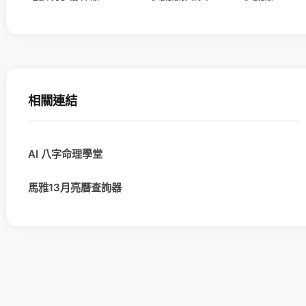
相關連結
AI 八字命理學堂
馬雅13月亮曆查詢器