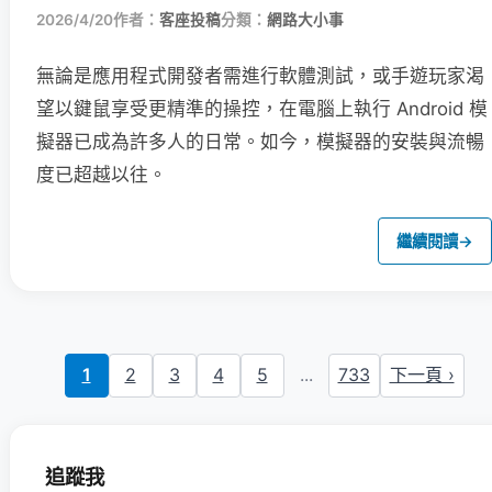
2026/4/20
作者：
客座投稿
分類：
網路大小事
無論是應用程式開發者需進行軟體測試，或手遊玩家渴
望以鍵鼠享受更精準的操控，在電腦上執行 Android 模
擬器已成為許多人的日常。如今，模擬器的安裝與流暢
度已超越以往。
繼續閱讀
→
1
2
3
4
5
...
733
下一頁 ›
追蹤我