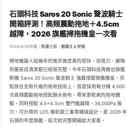
石頭科技 Saros 20 Sonic 聲波騎士
開箱評測！高頻震動拖地＋4.5cm
越障，2026 旗艦掃拖機皇一次看
2026/4/29
作者：
阿湯
分類：
開箱文 & 評測
掃地機器人這幾年的進步速度真的很快，從吸力、避障
到基座自清潔都已經很完整，今年石頭科技再推出旗艦
新機 Saros 20 Sonic 聲波騎士 強震增壓旗艦機皇，亮
點放在全新升級的拖地技術上，首度採用每分鐘 4,000
次高頻震動拖地搭配鎖水拖布，帶來更乾爽的拖地體
驗，同時搭配 4.5+4.3cm 雙門檻越障、36,000Pa 吸
力、可升降的 LDS 導航跟三重零纏繞設計，是 2026 年
石頭的年度旗艦，這次就完整開箱給大家看。