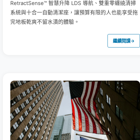
RetractSense™ 智慧升降 LDS 導航、雙重零纏繞清掃
系統與十合一自動清潔座，讓預算有限的人也能享受拖
完地板乾爽不留水漬的體驗。
繼續閱讀
→