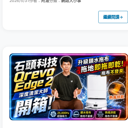
2026/5/31
作者：
阿湯
分類：
網路大小事
繼續閱讀
→