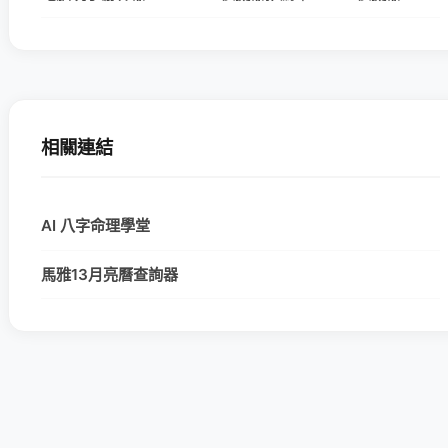
相關連結
AI 八字命理學堂
馬雅13月亮曆查詢器