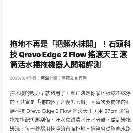
拖地不再是「把髒水抹開」！石頭科
技 Qrevo Edge 2 Flow 搖滾天王 滾
筒活水掃拖機器人開箱評測
2026/8/4
作者：
阿湯
分類：
開箱文 & 評測
掃地機的吸力早就夠用了，真正決定你家地板乾不乾淨
的，其實是「拖布髒了之後怎麼辦」。這次要開箱的石
頭科技 Qrevo Edge 2 Flow 搖滾天王，用 27cm 滾筒
拖布搭配恆壓刮條、汙水盒跟清水汙水分離，做到邊拖
邊洗、每一秒都用乾淨的布面拖地。這篇會從整條水路