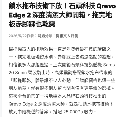
鎖水拖布技術下放！石頭科技 Qrevo
Edge 2 深度清潔大師開箱，拖完地
板赤腳踩也乾爽
2026/5/22
作者：
阿湯
分類：
開箱文 & 評測
掃拖機器人的拖地效果一直是消費者最在意的環節之
一，拖完地板殘留水漬、赤腳踩上去濕濕黏黏的體驗，
相信很多人都經歷過。上次開箱石頭科技旗艦機 Saros
20 Sonic 聲波騎士時，高頻震動搭配鎖水拖布帶來的
「即拖即乾」體驗讓不少人心動，但旗艦價格也讓一些
朋友猶豫，就有很多網友留言問有沒有更平價的選擇。
這次全台銷售第一掃地機器人品牌石頭科技推出的
Qrevo Edge 2 深度清潔大師，就是把鎖水拖布技術下
放到中階機種的答案，搭配 25,000Pa 吸力、