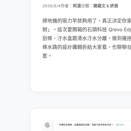
2026/8/4
作者：
阿湯
分類：
開箱文 & 評測
掃地機的吸力早就夠用了，真正決定你
辦」。這次要開箱的石頭科技 Qrevo Edg
刮條、汙水盒跟清水汙水分離，做到邊
條水路的設計邏輯拆給大家看，也聊聊
套。