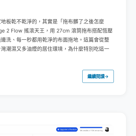
家地板乾不乾淨的，其實是「拖布髒了之後怎麼
e 2 Flow 搖滾天王，用 27cm 滾筒拖布搭配恆壓
拖邊洗、每一秒都用乾淨的布面拖地。這篇會從整
台灣潮濕又多油煙的居住環境，為什麼特別吃這一
繼續閱讀
→