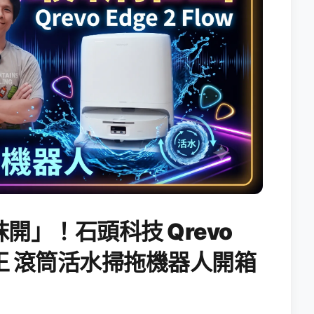
開」！石頭科技 Qrevo
搖滾天王 滾筒活水掃拖機器人開箱