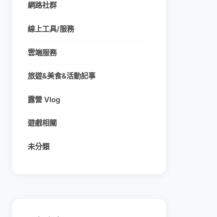
網路社群
線上工具/服務
雲端服務
旅遊&美食&活動記事
露營 Vlog
遊戲相關
未分類