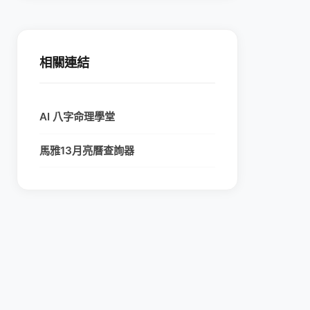
相關連結
AI 八字命理學堂
馬雅13月亮曆查詢器