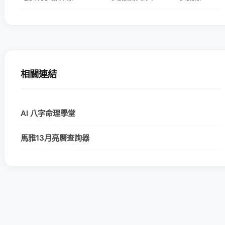
相關連結
AI 八字命理學堂
馬雅13月亮曆查詢器