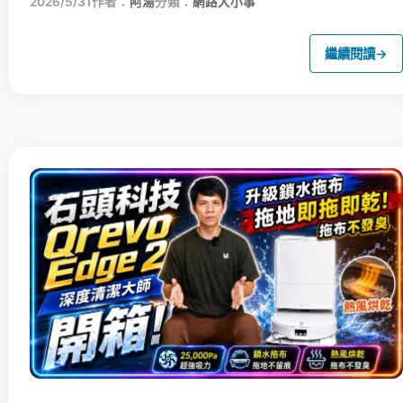
2026/5/31
作者：
阿湯
分類：
網路大小事
繼續閱讀
→