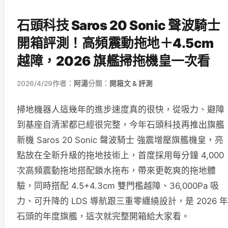
石頭科技 Saros 20 Sonic 聲波騎士
開箱評測！高頻震動拖地＋4.5cm
越障，2026 旗艦掃拖機皇一次看
2026/4/29
作者：
阿湯
分類：
開箱文 & 評測
掃地機器人這幾年的進步速度真的很快，從吸力、避障
到基座自清潔都已經很完整，今年石頭科技再推出旗艦
新機 Saros 20 Sonic 聲波騎士 強震增壓旗艦機皇，亮
點放在全新升級的拖地技術上，首度採用每分鐘 4,000
次高頻震動拖地搭配鎖水拖布，帶來更乾爽的拖地體
驗，同時搭配 4.5+4.3cm 雙門檻越障、36,000Pa 吸
力、可升降的 LDS 導航跟三重零纏繞設計，是 2026 年
石頭的年度旗艦，這次就完整開箱給大家看。