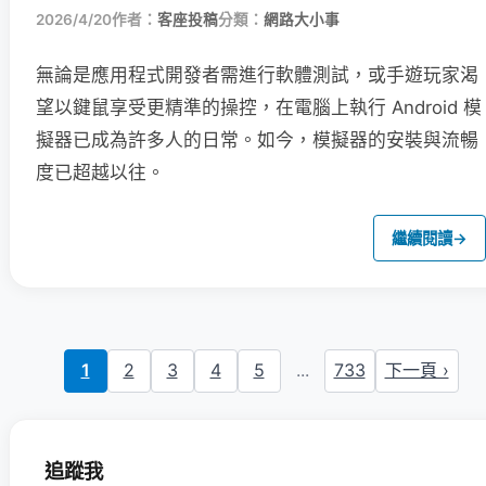
2026/4/20
作者：
客座投稿
分類：
網路大小事
無論是應用程式開發者需進行軟體測試，或手遊玩家渴
望以鍵鼠享受更精準的操控，在電腦上執行 Android 模
擬器已成為許多人的日常。如今，模擬器的安裝與流暢
度已超越以往。
繼續閱讀
→
1
2
3
4
5
...
733
下一頁 ›
追蹤我