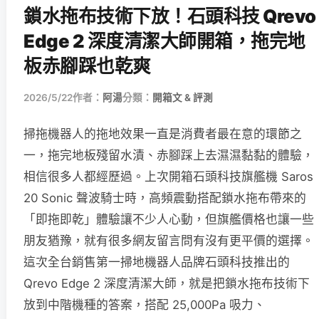
鎖水拖布技術下放！石頭科技 Qrevo
Edge 2 深度清潔大師開箱，拖完地
板赤腳踩也乾爽
2026/5/22
作者：
阿湯
分類：
開箱文 & 評測
掃拖機器人的拖地效果一直是消費者最在意的環節之
一，拖完地板殘留水漬、赤腳踩上去濕濕黏黏的體驗，
相信很多人都經歷過。上次開箱石頭科技旗艦機 Saros
20 Sonic 聲波騎士時，高頻震動搭配鎖水拖布帶來的
「即拖即乾」體驗讓不少人心動，但旗艦價格也讓一些
朋友猶豫，就有很多網友留言問有沒有更平價的選擇。
這次全台銷售第一掃地機器人品牌石頭科技推出的
Qrevo Edge 2 深度清潔大師，就是把鎖水拖布技術下
放到中階機種的答案，搭配 25,000Pa 吸力、