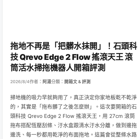
拖地不再是「把髒水抹開」！石頭科
技 Qrevo Edge 2 Flow 搖滾天王 滾
筒活水掃拖機器人開箱評測
2026/8/4
作者：
阿湯
分類：
開箱文 & 評測
掃地機的吸力早就夠用了，真正決定你家地板乾不乾淨
的，其實是「拖布髒了之後怎麼辦」。這次要開箱的石
頭科技 Qrevo Edge 2 Flow 搖滾天王，用 27cm 滾筒
拖布搭配恆壓刮條、汙水盒跟清水汙水分離，做到邊拖
邊洗、每一秒都用乾淨的布面拖地。這篇會從整條水路