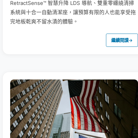
RetractSense™ 智慧升降 LDS 導航、雙重零纏繞清掃
系統與十合一自動清潔座，讓預算有限的人也能享受拖
完地板乾爽不留水漬的體驗。
繼續閱讀
→