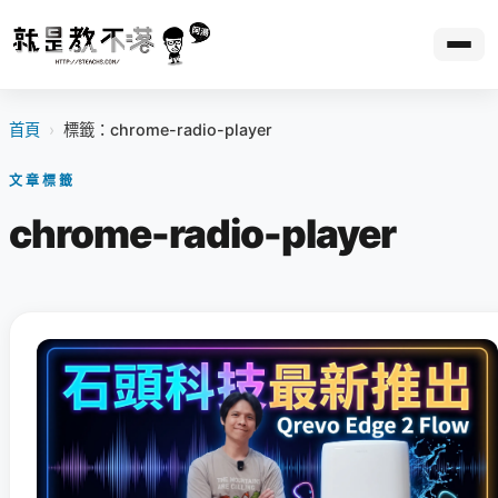
首頁
›
標籤：chrome-radio-player
文章標籤
chrome-radio-player