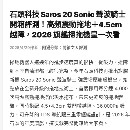
石頭科技 Saros 20 Sonic 聲波騎士
開箱評測！高頻震動拖地＋4.5cm
越障，2026 旗艦掃拖機皇一次看
2026/4/29
作者：
阿湯
分類：
開箱文 & 評測
掃地機器人這幾年的進步速度真的很快，從吸力、避障
到基座自清潔都已經很完整，今年石頭科技再推出旗艦
新機 Saros 20 Sonic 聲波騎士 強震增壓旗艦機皇，亮
點放在全新升級的拖地技術上，首度採用每分鐘 4,000
次高頻震動拖地搭配鎖水拖布，帶來更乾爽的拖地體
驗，同時搭配 4.5+4.3cm 雙門檻越障、36,000Pa 吸
力、可升降的 LDS 導航跟三重零纏繞設計，是 2026 年
石頭的年度旗艦，這次就完整開箱給大家看。