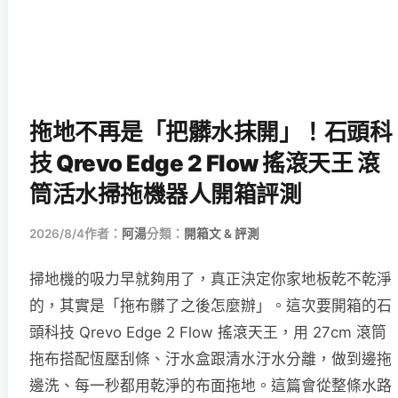
拖地不再是「把髒水抹開」！石頭科
技 Qrevo Edge 2 Flow 搖滾天王 滾
筒活水掃拖機器人開箱評測
2026/8/4
作者：
阿湯
分類：
開箱文 & 評測
掃地機的吸力早就夠用了，真正決定你家地板乾不乾淨
的，其實是「拖布髒了之後怎麼辦」。這次要開箱的石
頭科技 Qrevo Edge 2 Flow 搖滾天王，用 27cm 滾筒
拖布搭配恆壓刮條、汙水盒跟清水汙水分離，做到邊拖
邊洗、每一秒都用乾淨的布面拖地。這篇會從整條水路