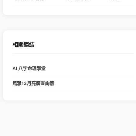
相關連結
AI 八字命理學堂
馬雅13月亮曆查詢器