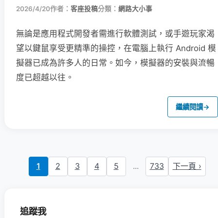
2026/4/20
作者：
客座投稿
分類：
網路大小事
無論是應用程式開發者需進行軟體測試，或手遊玩家渴
望以鍵鼠享受更精準的操控，在電腦上執行 Android 模
擬器已成為許多人的日常。如今，模擬器的安裝與流暢
度已超越以往。
繼續閱讀
→
1
2
3
4
5
...
733
下一頁 ›
追蹤我