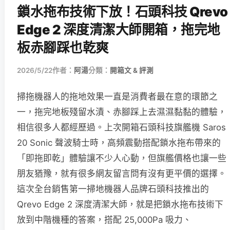
鎖水拖布技術下放！石頭科技 Qrevo
Edge 2 深度清潔大師開箱，拖完地
板赤腳踩也乾爽
2026/5/22
作者：
阿湯
分類：
開箱文 & 評測
掃拖機器人的拖地效果一直是消費者最在意的環節之
一，拖完地板殘留水漬、赤腳踩上去濕濕黏黏的體驗，
相信很多人都經歷過。上次開箱石頭科技旗艦機 Saros
20 Sonic 聲波騎士時，高頻震動搭配鎖水拖布帶來的
「即拖即乾」體驗讓不少人心動，但旗艦價格也讓一些
朋友猶豫，就有很多網友留言問有沒有更平價的選擇。
這次全台銷售第一掃地機器人品牌石頭科技推出的
Qrevo Edge 2 深度清潔大師，就是把鎖水拖布技術下
放到中階機種的答案，搭配 25,000Pa 吸力、