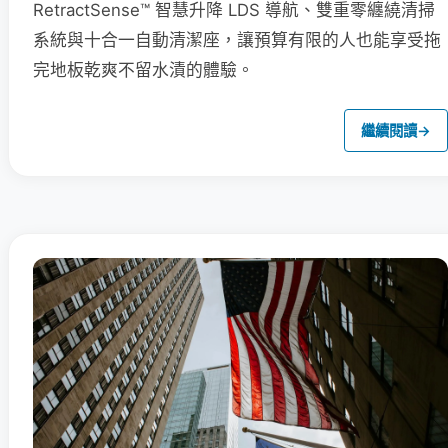
RetractSense™ 智慧升降 LDS 導航、雙重零纏繞清掃
系統與十合一自動清潔座，讓預算有限的人也能享受拖
完地板乾爽不留水漬的體驗。
繼續閱讀
→