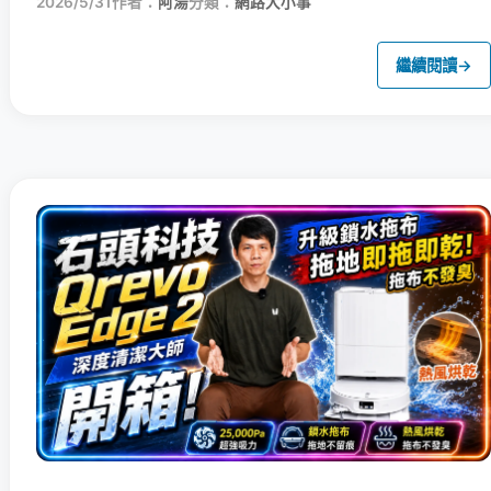
2026/5/31
作者：
阿湯
分類：
網路大小事
繼續閱讀
→