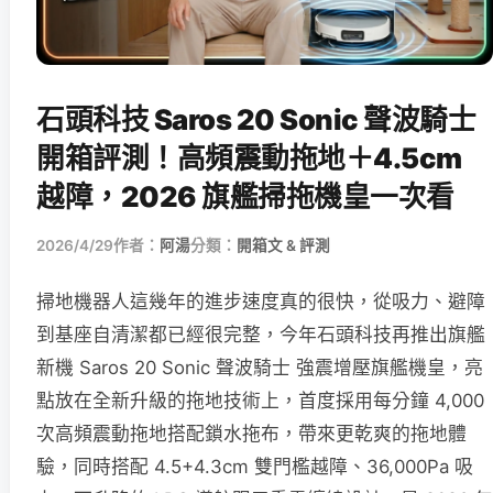
石頭科技 Saros 20 Sonic 聲波騎士
開箱評測！高頻震動拖地＋4.5cm
越障，2026 旗艦掃拖機皇一次看
2026/4/29
作者：
阿湯
分類：
開箱文 & 評測
掃地機器人這幾年的進步速度真的很快，從吸力、避障
到基座自清潔都已經很完整，今年石頭科技再推出旗艦
新機 Saros 20 Sonic 聲波騎士 強震增壓旗艦機皇，亮
點放在全新升級的拖地技術上，首度採用每分鐘 4,000
次高頻震動拖地搭配鎖水拖布，帶來更乾爽的拖地體
驗，同時搭配 4.5+4.3cm 雙門檻越障、36,000Pa 吸