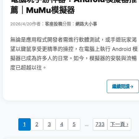
薦｜MuMu模擬器
2026/4/20
作者：
客座投稿
分類：
網路大小事
無論是應用程式開發者需進行軟體測試，或手遊玩家渴
望以鍵鼠享受更精準的操控，在電腦上執行 Android 模
擬器已成為許多人的日常。如今，模擬器的安裝與流暢
度已超越以往。
繼續閱讀
→
1
2
3
4
5
...
733
下一頁 ›