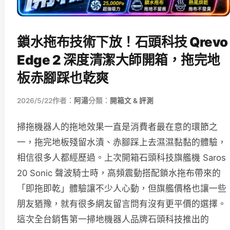
鎖水拖布技術下放！石頭科技 Qrevo
Edge 2 深度清潔大師開箱，拖完地
板赤腳踩也乾爽
2026/5/22
作者：
阿湯
分類：
開箱文 & 評測
掃拖機器人的拖地效果一直是消費者最在意的環節之
一，拖完地板殘留水漬、赤腳踩上去濕濕黏黏的體驗，
相信很多人都經歷過。上次開箱石頭科技旗艦機 Saros
20 Sonic 聲波騎士時，高頻震動搭配鎖水拖布帶來的
「即拖即乾」體驗讓不少人心動，但旗艦價格也讓一些
朋友猶豫，就有很多網友留言問有沒有更平價的選擇。
這次全台銷售第一掃地機器人品牌石頭科技推出的