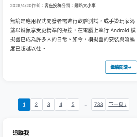
2026/4/20
作者：
客座投稿
分類：
網路大小事
無論是應用程式開發者需進行軟體測試，或手遊玩家渴
望以鍵鼠享受更精準的操控，在電腦上執行 Android 模
擬器已成為許多人的日常。如今，模擬器的安裝與流暢
度已超越以往。
繼續閱讀
→
1
2
3
4
5
...
733
下一頁 ›
追蹤我