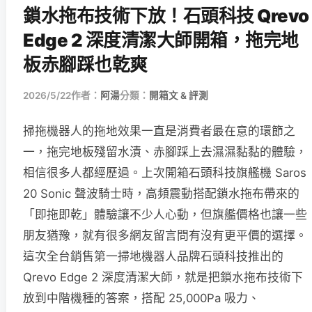
鎖水拖布技術下放！石頭科技 Qrevo
Edge 2 深度清潔大師開箱，拖完地
板赤腳踩也乾爽
2026/5/22
作者：
阿湯
分類：
開箱文 & 評測
掃拖機器人的拖地效果一直是消費者最在意的環節之
一，拖完地板殘留水漬、赤腳踩上去濕濕黏黏的體驗，
相信很多人都經歷過。上次開箱石頭科技旗艦機 Saros
20 Sonic 聲波騎士時，高頻震動搭配鎖水拖布帶來的
「即拖即乾」體驗讓不少人心動，但旗艦價格也讓一些
朋友猶豫，就有很多網友留言問有沒有更平價的選擇。
這次全台銷售第一掃地機器人品牌石頭科技推出的
Qrevo Edge 2 深度清潔大師，就是把鎖水拖布技術下
放到中階機種的答案，搭配 25,000Pa 吸力、