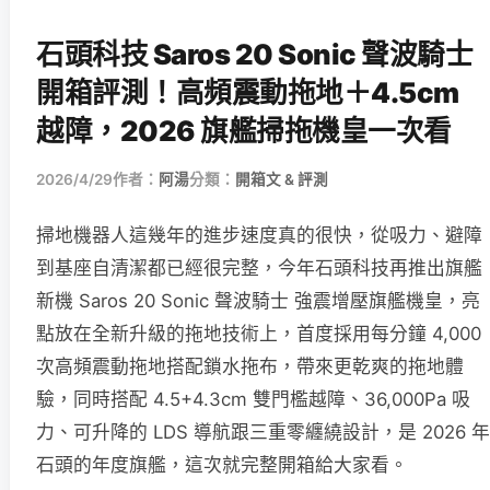
石頭科技 Saros 20 Sonic 聲波騎士
開箱評測！高頻震動拖地＋4.5cm
越障，2026 旗艦掃拖機皇一次看
2026/4/29
作者：
阿湯
分類：
開箱文 & 評測
掃地機器人這幾年的進步速度真的很快，從吸力、避障
到基座自清潔都已經很完整，今年石頭科技再推出旗艦
新機 Saros 20 Sonic 聲波騎士 強震增壓旗艦機皇，亮
點放在全新升級的拖地技術上，首度採用每分鐘 4,000
次高頻震動拖地搭配鎖水拖布，帶來更乾爽的拖地體
驗，同時搭配 4.5+4.3cm 雙門檻越障、36,000Pa 吸
力、可升降的 LDS 導航跟三重零纏繞設計，是 2026 年
石頭的年度旗艦，這次就完整開箱給大家看。