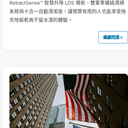
RetractSense™ 智慧升降 LDS 導航、雙重零纏繞清掃
系統與十合一自動清潔座，讓預算有限的人也能享受拖
完地板乾爽不留水漬的體驗。
繼續閱讀
→