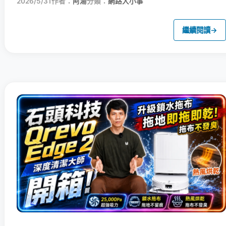
2026/5/31
作者：
阿湯
分類：
網路大小事
繼續閱讀
→