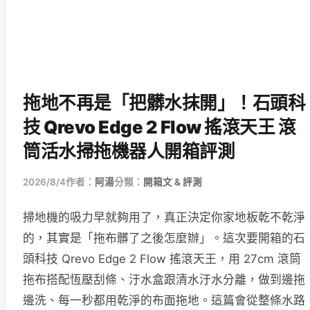
拖地不再是「把髒水抹開」！石頭科
技 Qrevo Edge 2 Flow 搖滾天王 滾
筒活水掃拖機器人開箱評測
2026/8/4
作者：
阿湯
分類：
開箱文 & 評測
掃地機的吸力早就夠用了，真正決定你家地板乾不乾淨
的，其實是「拖布髒了之後怎麼辦」。這次要開箱的石
頭科技 Qrevo Edge 2 Flow 搖滾天王，用 27cm 滾筒
拖布搭配恆壓刮條、汙水盒跟清水汙水分離，做到邊拖
邊洗、每一秒都用乾淨的布面拖地。這篇會從整條水路