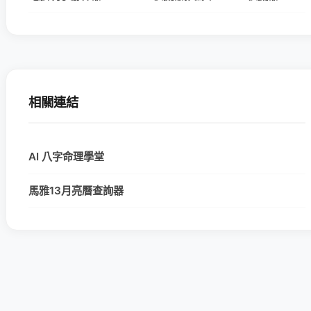
相關連結
AI 八字命理學堂
馬雅13月亮曆查詢器