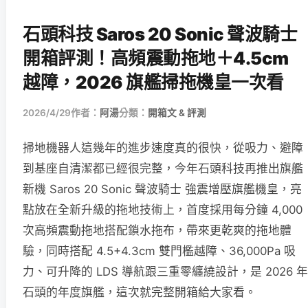
石頭科技 Saros 20 Sonic 聲波騎士
開箱評測！高頻震動拖地＋4.5cm
越障，2026 旗艦掃拖機皇一次看
2026/4/29
作者：
阿湯
分類：
開箱文 & 評測
掃地機器人這幾年的進步速度真的很快，從吸力、避障
到基座自清潔都已經很完整，今年石頭科技再推出旗艦
新機 Saros 20 Sonic 聲波騎士 強震增壓旗艦機皇，亮
點放在全新升級的拖地技術上，首度採用每分鐘 4,000
次高頻震動拖地搭配鎖水拖布，帶來更乾爽的拖地體
驗，同時搭配 4.5+4.3cm 雙門檻越障、36,000Pa 吸
力、可升降的 LDS 導航跟三重零纏繞設計，是 2026 年
石頭的年度旗艦，這次就完整開箱給大家看。