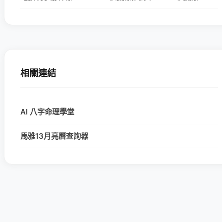
相關連結
AI 八字命理學堂
馬雅13月亮曆查詢器