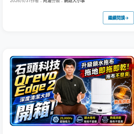
2026/5/31
作者：
阿湯
分類：
網路大小事
繼續閱讀
→