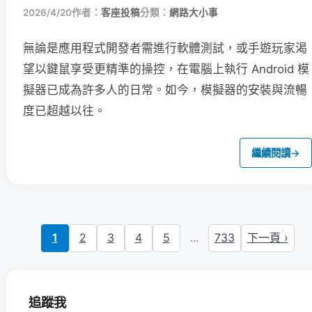
2026/4/20
作者：
客座投稿
分類：
網路大小事
無論是應用程式開發者需進行軟體測試，或手遊玩家渴
望以鍵鼠享受更精準的操控，在電腦上執行 Android 模
擬器已成為許多人的日常。如今，模擬器的安裝與流暢
度已超越以往。
繼續閱讀
→
1
2
3
4
5
...
733
下一頁 ›
追蹤我