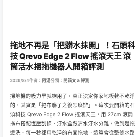
拖地不再是「把髒水抹開」！石頭科
技 Qrevo Edge 2 Flow 搖滾天王 滾
筒活水掃拖機器人開箱評測
2026/8/4
作者：
阿湯
分類：
開箱文 & 評測
掃地機的吸力早就夠用了，真正決定你家地板乾不乾淨
的，其實是「拖布髒了之後怎麼辦」。這次要開箱的石
頭科技 Qrevo Edge 2 Flow 搖滾天王，用 27cm 滾筒
拖布搭配恆壓刮條、汙水盒跟清水汙水分離，做到邊拖
邊洗、每一秒都用乾淨的布面拖地。這篇會從整條水路