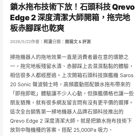
鎖水拖布技術下放！石頭科技 Qrevo
Edge 2 深度清潔大師開箱，拖完地
板赤腳踩也乾爽
2026/5/22
作者：
阿湯
分類：
開箱文 & 評測
掃拖機器人的拖地效果一直是消費者最在意的環節之
一，拖完地板殘留水漬、赤腳踩上去濕濕黏黏的體驗，
相信很多人都經歷過。上次開箱石頭科技旗艦機 Saros
20 Sonic 聲波騎士時，高頻震動搭配鎖水拖布帶來的
「即拖即乾」體驗讓不少人心動，但旗艦價格也讓一些
朋友猶豫，就有很多網友留言問有沒有更平價的選擇。
這次全台銷售第一掃地機器人品牌石頭科技推出的
Qrevo Edge 2 深度清潔大師，就是把鎖水拖布技術下
放到中階機種的答案，搭配 25,000Pa 吸力、