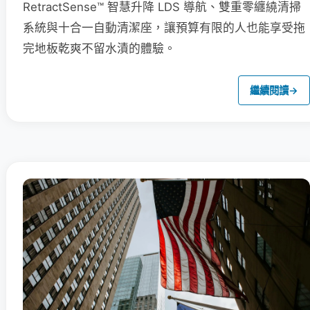
RetractSense™ 智慧升降 LDS 導航、雙重零纏繞清掃
系統與十合一自動清潔座，讓預算有限的人也能享受拖
完地板乾爽不留水漬的體驗。
繼續閱讀
→