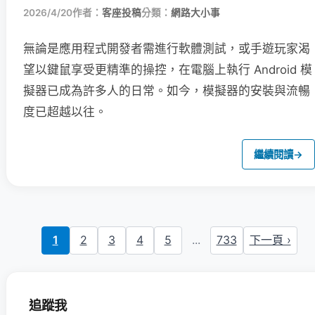
2026/4/20
作者：
客座投稿
分類：
網路大小事
無論是應用程式開發者需進行軟體測試，或手遊玩家渴
望以鍵鼠享受更精準的操控，在電腦上執行 Android 模
擬器已成為許多人的日常。如今，模擬器的安裝與流暢
度已超越以往。
繼續閱讀
→
1
2
3
4
5
...
733
下一頁 ›
追蹤我