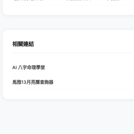
相關連結
AI 八字命理學堂
馬雅13月亮曆查詢器