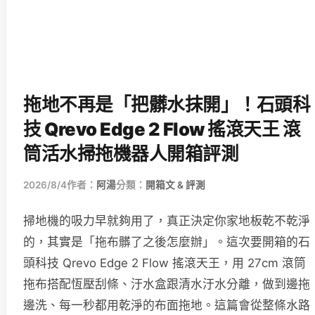
拖地不再是「把髒水抹開」！石頭科
技 Qrevo Edge 2 Flow 搖滾天王 滾
筒活水掃拖機器人開箱評測
2026/8/4
作者：
阿湯
分類：
開箱文 & 評測
掃地機的吸力早就夠用了，真正決定你家地板乾不乾淨
的，其實是「拖布髒了之後怎麼辦」。這次要開箱的石
頭科技 Qrevo Edge 2 Flow 搖滾天王，用 27cm 滾筒
拖布搭配恆壓刮條、汙水盒跟清水汙水分離，做到邊拖
邊洗、每一秒都用乾淨的布面拖地。這篇會從整條水路