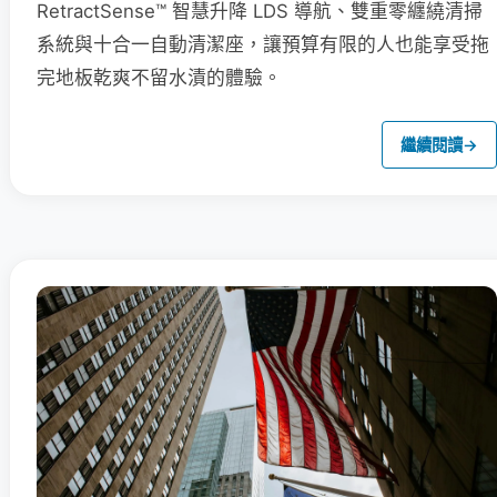
RetractSense™ 智慧升降 LDS 導航、雙重零纏繞清掃
系統與十合一自動清潔座，讓預算有限的人也能享受拖
完地板乾爽不留水漬的體驗。
繼續閱讀
→