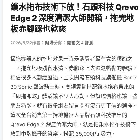
鎖水拖布技術下放！石頭科技 Qrevo
Edge 2 深度清潔大師開箱，拖完地
板赤腳踩也乾爽
2026/5/22
作者：
阿湯
分類：
開箱文 & 評測
掃拖機器人的拖地效果一直是消費者最在意的環節之
一，拖完地板殘留水漬、赤腳踩上去濕濕黏黏的體驗，
相信很多人都經歷過。上次開箱石頭科技旗艦機 Saros
20 Sonic 聲波騎士時，高頻震動搭配鎖水拖布帶來的
「即拖即乾」體驗讓不少人心動，但旗艦價格也讓一些
朋友猶豫，就有很多網友留言問有沒有更平價的選擇。
這次全台銷售第一掃地機器人品牌石頭科技推出的
Qrevo Edge 2 深度清潔大師，就是把鎖水拖布技術下
放到中階機種的答案，搭配 25,000Pa 吸力、