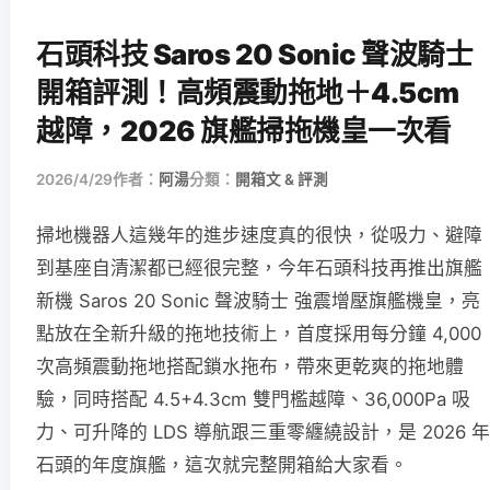
石頭科技 Saros 20 Sonic 聲波騎士
開箱評測！高頻震動拖地＋4.5cm
越障，2026 旗艦掃拖機皇一次看
2026/4/29
作者：
阿湯
分類：
開箱文 & 評測
掃地機器人這幾年的進步速度真的很快，從吸力、避障
到基座自清潔都已經很完整，今年石頭科技再推出旗艦
新機 Saros 20 Sonic 聲波騎士 強震增壓旗艦機皇，亮
點放在全新升級的拖地技術上，首度採用每分鐘 4,000
次高頻震動拖地搭配鎖水拖布，帶來更乾爽的拖地體
驗，同時搭配 4.5+4.3cm 雙門檻越障、36,000Pa 吸
力、可升降的 LDS 導航跟三重零纏繞設計，是 2026 年
石頭的年度旗艦，這次就完整開箱給大家看。