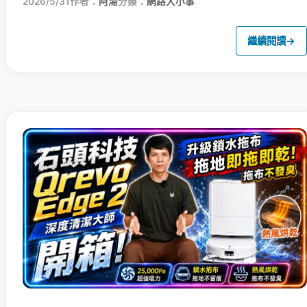
2026/5/31
作者：
阿湯
分類：
網路大小事
繼續閱讀
→