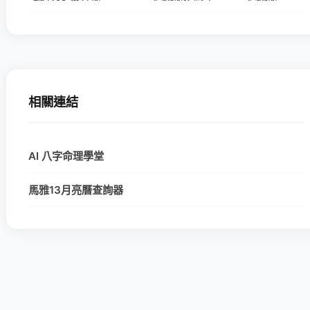
相關連結
AI 八字命理學堂
馬雅13月亮曆查詢器