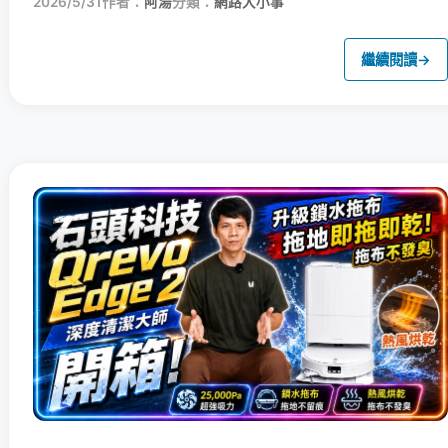
2026/5/31
作者：
阿湯
分類：
網路大小事
繼續閱讀
→