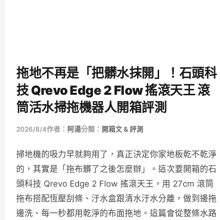
拖地不再是「把髒水抹開」！石頭科
技 Qrevo Edge 2 Flow 搖滾天王 滾
筒活水掃拖機器人開箱評測
2026/8/4
作者：
阿湯
分類：
開箱文 & 評測
掃地機的吸力早就夠用了，真正決定你家地板乾不乾淨
的，其實是「拖布髒了之後怎麼辦」。這次要開箱的石
頭科技 Qrevo Edge 2 Flow 搖滾天王，用 27cm 滾筒
拖布搭配恆壓刮條、汙水盒跟清水汙水分離，做到邊拖
邊洗、每一秒都用乾淨的布面拖地。這篇會從整條水路