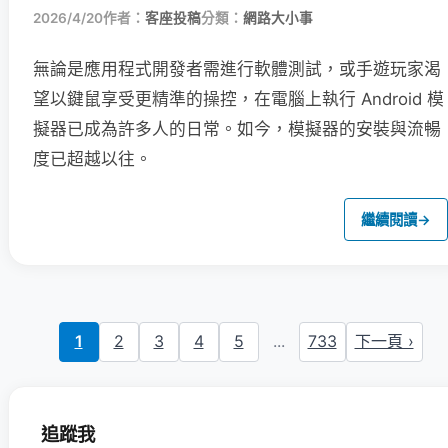
2026/4/20
作者：
客座投稿
分類：
網路大小事
無論是應用程式開發者需進行軟體測試，或手遊玩家渴
望以鍵鼠享受更精準的操控，在電腦上執行 Android 模
擬器已成為許多人的日常。如今，模擬器的安裝與流暢
度已超越以往。
繼續閱讀
→
1
2
3
4
5
...
733
下一頁 ›
追蹤我