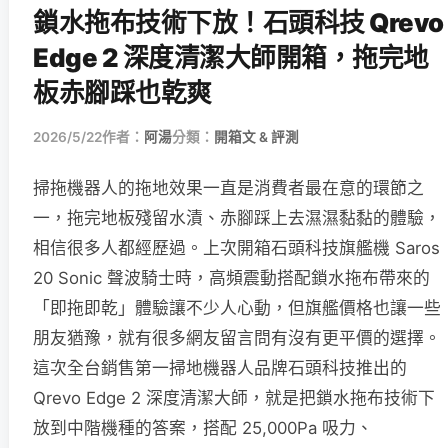
鎖水拖布技術下放！石頭科技 Qrevo
Edge 2 深度清潔大師開箱，拖完地
板赤腳踩也乾爽
2026/5/22
作者：
阿湯
分類：
開箱文 & 評測
掃拖機器人的拖地效果一直是消費者最在意的環節之
一，拖完地板殘留水漬、赤腳踩上去濕濕黏黏的體驗，
相信很多人都經歷過。上次開箱石頭科技旗艦機 Saros
20 Sonic 聲波騎士時，高頻震動搭配鎖水拖布帶來的
「即拖即乾」體驗讓不少人心動，但旗艦價格也讓一些
朋友猶豫，就有很多網友留言問有沒有更平價的選擇。
這次全台銷售第一掃地機器人品牌石頭科技推出的
Qrevo Edge 2 深度清潔大師，就是把鎖水拖布技術下
放到中階機種的答案，搭配 25,000Pa 吸力、