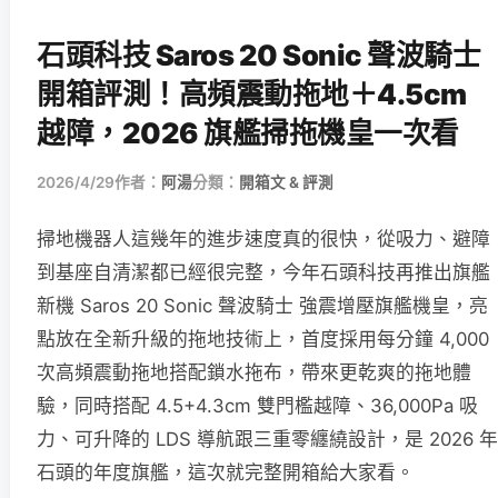
石頭科技 Saros 20 Sonic 聲波騎士
開箱評測！高頻震動拖地＋4.5cm
越障，2026 旗艦掃拖機皇一次看
2026/4/29
作者：
阿湯
分類：
開箱文 & 評測
掃地機器人這幾年的進步速度真的很快，從吸力、避障
到基座自清潔都已經很完整，今年石頭科技再推出旗艦
新機 Saros 20 Sonic 聲波騎士 強震增壓旗艦機皇，亮
點放在全新升級的拖地技術上，首度採用每分鐘 4,000
次高頻震動拖地搭配鎖水拖布，帶來更乾爽的拖地體
驗，同時搭配 4.5+4.3cm 雙門檻越障、36,000Pa 吸
力、可升降的 LDS 導航跟三重零纏繞設計，是 2026 年
石頭的年度旗艦，這次就完整開箱給大家看。