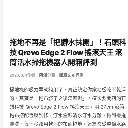
拖地不再是「把髒水抹開」！石頭科
技 Qrevo Edge 2 Flow 搖滾天王 滾
筒活水掃拖機器人開箱評測
2026/8/4
作者：
阿湯
分類：
開箱文 & 評測
掃地機的吸力早就夠用了，真正決定你家地板乾不乾淨
的，其實是「拖布髒了之後怎麼辦」。這次要開箱的石
頭科技 Qrevo Edge 2 Flow 搖滾天王，用 27cm 滾筒
拖布搭配恆壓刮條、汙水盒跟清水汙水分離，做到邊拖
邊洗、每一秒都用乾淨的布面拖地。這篇會從整條水路