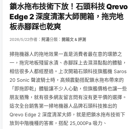
鎖水拖布技術下放！石頭科技 Qrevo
Edge 2 深度清潔大師開箱，拖完地
板赤腳踩也乾爽
2026/5/22
作者：
阿湯
分類：
開箱文 & 評測
掃拖機器人的拖地效果一直是消費者最在意的環節之
一，拖完地板殘留水漬、赤腳踩上去濕濕黏黏的體驗，
相信很多人都經歷過。上次開箱石頭科技旗艦機 Saros
20 Sonic 聲波騎士時，高頻震動搭配鎖水拖布帶來的
「即拖即乾」體驗讓不少人心動，但旗艦價格也讓一些
朋友猶豫，就有很多網友留言問有沒有更平價的選擇。
這次全台銷售第一掃地機器人品牌石頭科技推出的
Qrevo Edge 2 深度清潔大師，就是把鎖水拖布技術下
放到中階機種的答案，搭配 25,000Pa 吸力、