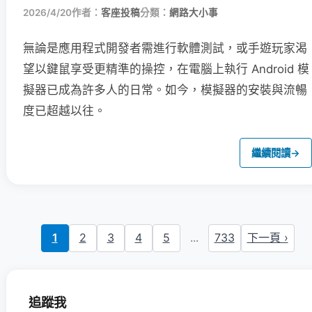
2026/4/20
作者：
客座投稿
分類：
網路大小事
無論是應用程式開發者需進行軟體測試，或手遊玩家渴
望以鍵鼠享受更精準的操控，在電腦上執行 Android 模
擬器已成為許多人的日常。如今，模擬器的安裝與流暢
度已超越以往。
繼續閱讀
→
1
2
3
4
5
...
733
下一頁 ›
追蹤我