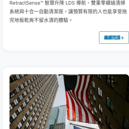
RetractSense™ 智慧升降 LDS 導航、雙重零纏繞清掃
系統與十合一自動清潔座，讓預算有限的人也能享受拖
完地板乾爽不留水漬的體驗。
繼續閱讀
→