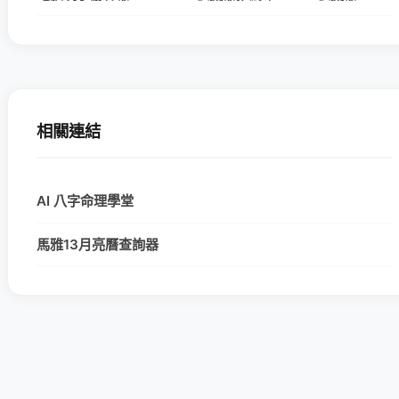
相關連結
AI 八字命理學堂
馬雅13月亮曆查詢器