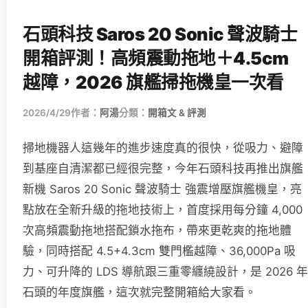
石頭科技 Saros 20 Sonic 聲波騎士
開箱評測！高頻震動拖地＋4.5cm
越障，2026 旗艦掃拖機皇一次看
2026/4/29
作者：
阿湯
分類：
開箱文 & 評測
掃地機器人這幾年的進步速度真的很快，從吸力、避障
到基座自清潔都已經很完整，今年石頭科技再推出旗艦
新機 Saros 20 Sonic 聲波騎士 強震增壓旗艦機皇，亮
點放在全新升級的拖地技術上，首度採用每分鐘 4,000
次高頻震動拖地搭配鎖水拖布，帶來更乾爽的拖地體
驗，同時搭配 4.5+4.3cm 雙門檻越障、36,000Pa 吸
力、可升降的 LDS 導航跟三重零纏繞設計，是 2026 年
石頭的年度旗艦，這次就完整開箱給大家看。