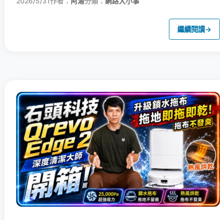
2026/5/31
作者：
阿湯
分類：
網路大小事
繼續閱讀
→