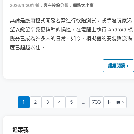
2026/4/20
作者：
客座投稿
分類：
網路大小事
無論是應用程式開發者需進行軟體測試，或手遊玩家渴
望以鍵鼠享受更精準的操控，在電腦上執行 Android 模
擬器已成為許多人的日常。如今，模擬器的安裝與流暢
度已超越以往。
繼續閱讀
→
1
2
3
4
5
...
733
下一頁 ›
追蹤我