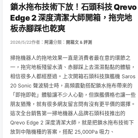
鎖水拖布技術下放！石頭科技 Qrevo
Edge 2 深度清潔大師開箱，拖完地
板赤腳踩也乾爽
2026/5/22
作者：
阿湯
分類：
開箱文 & 評測
掃拖機器人的拖地效果一直是消費者最在意的環節之
一，拖完地板殘留水漬、赤腳踩上去濕濕黏黏的體驗，
相信很多人都經歷過。上次開箱石頭科技旗艦機 Saros
20 Sonic 聲波騎士時，高頻震動搭配鎖水拖布帶來的
「即拖即乾」體驗讓不少人心動，但旗艦價格也讓一些
朋友猶豫，就有很多網友留言問有沒有更平價的選擇。
這次全台銷售第一掃地機器人品牌石頭科技推出的
Qrevo Edge 2 深度清潔大師，就是把鎖水拖布技術下
放到中階機種的答案，搭配 25,000Pa 吸力、