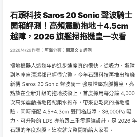
石頭科技 Saros 20 Sonic 聲波騎士
開箱評測！高頻震動拖地＋4.5cm
越障，2026 旗艦掃拖機皇一次看
2026/4/29
作者：
阿湯
分類：
開箱文 & 評測
掃地機器人這幾年的進步速度真的很快，從吸力、避障
到基座自清潔都已經很完整，今年石頭科技再推出旗艦
新機 Saros 20 Sonic 聲波騎士 強震增壓旗艦機皇，亮
點放在全新升級的拖地技術上，首度採用每分鐘 4,000
次高頻震動拖地搭配鎖水拖布，帶來更乾爽的拖地體
驗，同時搭配 4.5+4.3cm 雙門檻越障、36,000Pa 吸
力、可升降的 LDS 導航跟三重零纏繞設計，是 2026 年
石頭的年度旗艦，這次就完整開箱給大家看。