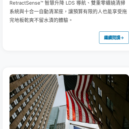
RetractSense™ 智慧升降 LDS 導航、雙重零纏繞清掃
系統與十合一自動清潔座，讓預算有限的人也能享受拖
完地板乾爽不留水漬的體驗。
繼續閱讀
→