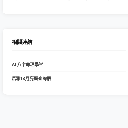
相關連結
AI 八字命理學堂
馬雅13月亮曆查詢器