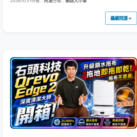
2026/5/31
作者：
阿湯
分類：
網路大小事
繼續閱讀
→