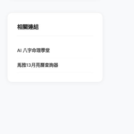
相關連結
AI 八字命理學堂
馬雅13月亮曆查詢器