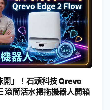
開」！石頭科技 Qrevo
搖滾天王 滾筒活水掃拖機器人開箱