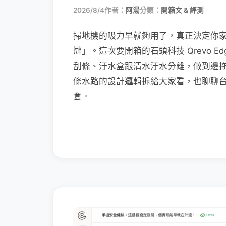
2026/8/4
作者：
阿湯
分類：
開箱文 & 評測
掃地機的吸力早就夠用了，真正決定你
辦」。這次要開箱的石頭科技 Qrevo Edg
刮條、汙水盒跟清水汙水分離，做到邊
條水路的設計邏輯拆給大家看，也聊聊
套。