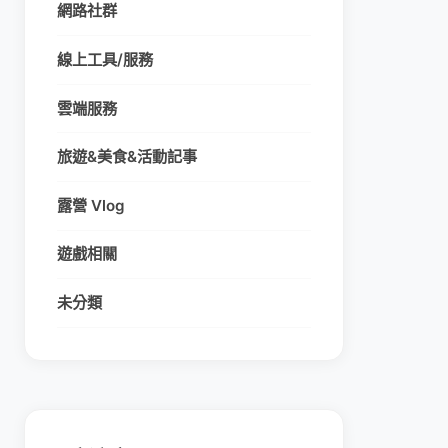
網路社群
線上工具/服務
雲端服務
旅遊&美食&活動記事
露營 Vlog
遊戲相關
未分類