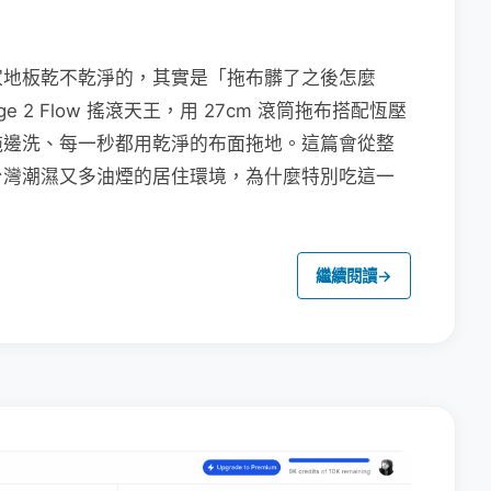
家地板乾不乾淨的，其實是「拖布髒了之後怎麼
e 2 Flow 搖滾天王，用 27cm 滾筒拖布搭配恆壓
拖邊洗、每一秒都用乾淨的布面拖地。這篇會從整
台灣潮濕又多油煙的居住環境，為什麼特別吃這一
繼續閱讀
→