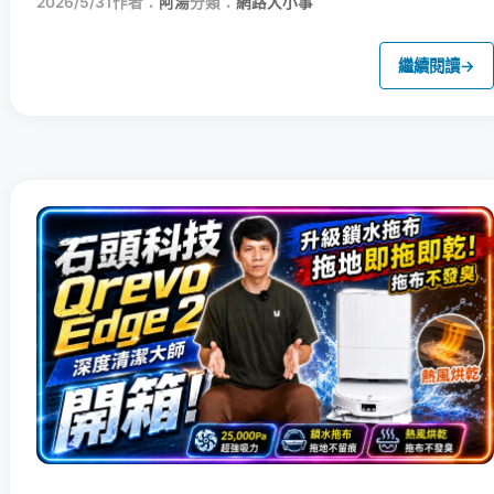
2026/5/31
作者：
阿湯
分類：
網路大小事
繼續閱讀
→