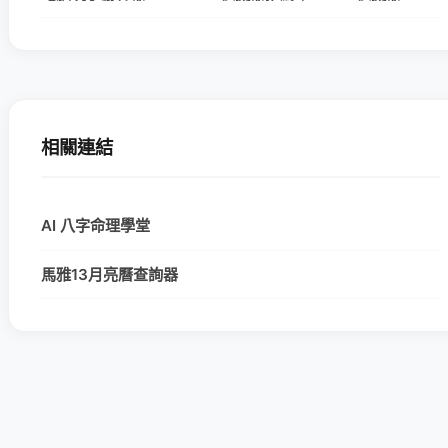
相關連結
AI 八字命理學堂
馬雅13月亮曆查詢器