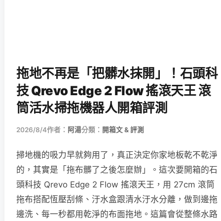
拖地不再是「把髒水抹開」！石頭科
技 Qrevo Edge 2 Flow 搖滾天王 滾
筒活水掃拖機器人開箱評測
2026/8/4
作者：
阿湯
分類：
開箱文 & 評測
掃地機的吸力早就夠用了，真正決定你家地板乾不乾淨
的，其實是「拖布髒了之後怎麼辦」。這次要開箱的石
頭科技 Qrevo Edge 2 Flow 搖滾天王，用 27cm 滾筒
拖布搭配恆壓刮條、汙水盒跟清水汙水分離，做到邊拖
邊洗、每一秒都用乾淨的布面拖地。這篇會從整條水路