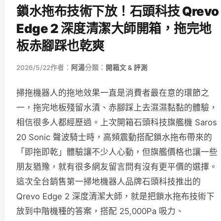
鎖水拖布技術下放！石頭科技 Qrevo
Edge 2 深度清潔大師開箱，拖完地
板赤腳踩也乾爽
2026/5/22
作者：
阿湯
分類：
開箱文 & 評測
掃拖機器人的拖地效果一直是消費者最在意的環節之
一，拖完地板殘留水漬、赤腳踩上去濕濕黏黏的體驗，
相信很多人都經歷過。上次開箱石頭科技旗艦機 Saros
20 Sonic 聲波騎士時，高頻震動搭配鎖水拖布帶來的
「即拖即乾」體驗讓不少人心動，但旗艦價格也讓一些
朋友猶豫，就有很多網友留言問有沒有更平價的選擇。
這次全台銷售第一掃地機器人品牌石頭科技推出的
Qrevo Edge 2 深度清潔大師，就是把鎖水拖布技術下
放到中階機種的答案，搭配 25,000Pa 吸力、