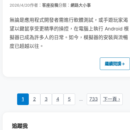
2026/4/20
作者：
客座投稿
分類：
網路大小事
無論是應用程式開發者需進行軟體測試，或手遊玩家渴
望以鍵鼠享受更精準的操控，在電腦上執行 Android 模
擬器已成為許多人的日常。如今，模擬器的安裝與流暢
度已超越以往。
繼續閱讀
→
1
2
3
4
5
...
733
下一頁 ›
追蹤我