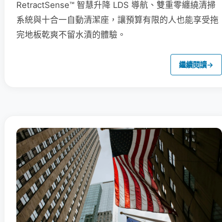
RetractSense™ 智慧升降 LDS 導航、雙重零纏繞清掃
系統與十合一自動清潔座，讓預算有限的人也能享受拖
完地板乾爽不留水漬的體驗。
繼續閱讀
→