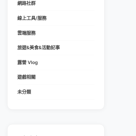
網路社群
線上工具/服務
雲端服務
旅遊&美食&活動記事
露營 Vlog
遊戲相關
未分類