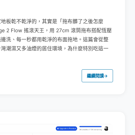
家地板乾不乾淨的，其實是「拖布髒了之後怎麼
e 2 Flow 搖滾天王，用 27cm 滾筒拖布搭配恆壓
拖邊洗、每一秒都用乾淨的布面拖地。這篇會從整
台灣潮濕又多油煙的居住環境，為什麼特別吃這一
繼續閱讀
→