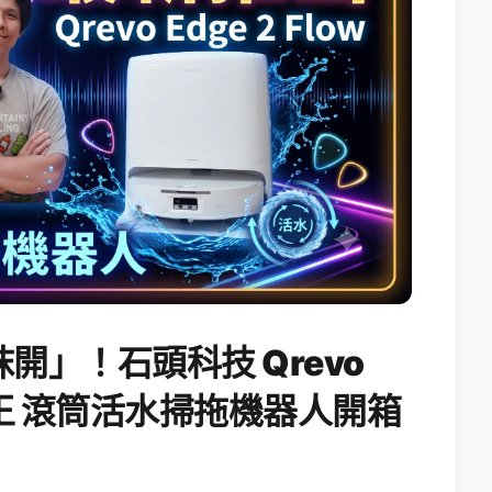
開」！石頭科技 Qrevo
搖滾天王 滾筒活水掃拖機器人開箱