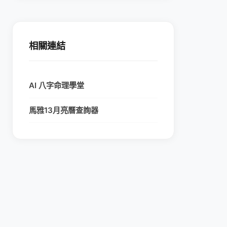
相關連結
AI 八字命理學堂
馬雅13月亮曆查詢器