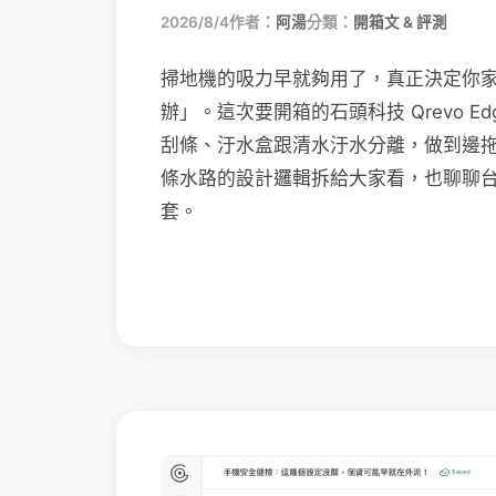
2026/8/4
作者：
阿湯
分類：
開箱文 & 評測
掃地機的吸力早就夠用了，真正決定你
辦」。這次要開箱的石頭科技 Qrevo Edg
刮條、汙水盒跟清水汙水分離，做到邊
條水路的設計邏輯拆給大家看，也聊聊
套。