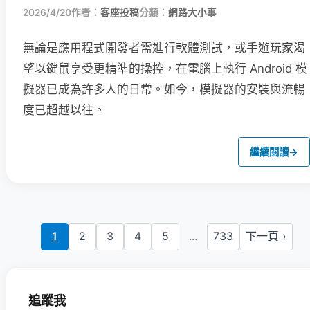
2026/4/20
作者：
客座投稿
分類：
網路大小事
無論是應用程式開發者需進行軟體測試，或手遊玩家渴
望以鍵鼠享受更精準的操控，在電腦上執行 Android 模
擬器已成為許多人的日常。如今，模擬器的安裝與流暢
度已超越以往。
繼續閱讀
→
1
2
3
4
5
...
733
下一頁 ›
追蹤我