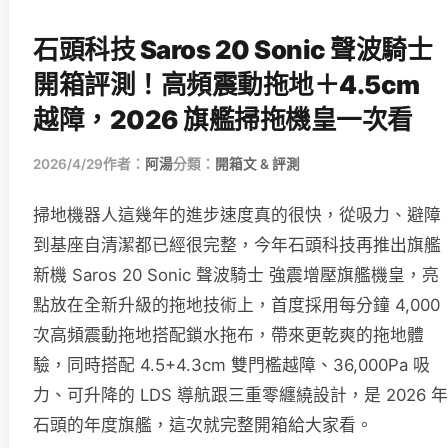
石頭科技 Saros 20 Sonic 聲波騎士
開箱評測！高頻震動拖地＋4.5cm
越障，2026 旗艦掃拖機皇一次看
2026/4/29
作者：
阿湯
分類：
開箱文 & 評測
掃地機器人這幾年的進步速度真的很快，從吸力、避障
到基座自清潔都已經很完整，今年石頭科技再推出旗艦
新機 Saros 20 Sonic 聲波騎士 強震增壓旗艦機皇，亮
點放在全新升級的拖地技術上，首度採用每分鐘 4,000
次高頻震動拖地搭配鎖水拖布，帶來更乾爽的拖地體
驗，同時搭配 4.5+4.3cm 雙門檻越障、36,000Pa 吸
力、可升降的 LDS 導航跟三重零纏繞設計，是 2026 年
石頭的年度旗艦，這次就完整開箱給大家看。