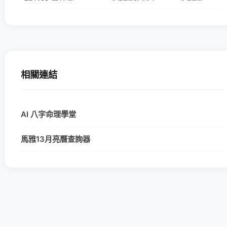
相關連結
AI 八字命理學堂
馬雅13月亮曆查詢器