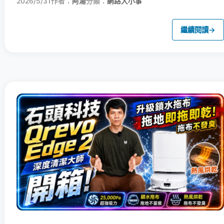
2026/5/31
作者：
阿湯
分類：
網路大小事
繼續閱讀
→