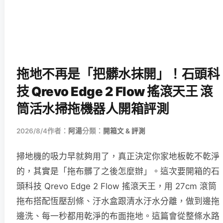
拖地不再是「把髒水抹開」！石頭科
技 Qrevo Edge 2 Flow 搖滾天王 滾
筒活水掃拖機器人開箱評測
2026/8/4
作者：
阿湯
分類：
開箱文 & 評測
掃地機的吸力早就夠用了，真正決定你家地板乾不乾淨
的，其實是「拖布髒了之後怎麼辦」。這次要開箱的石
頭科技 Qrevo Edge 2 Flow 搖滾天王，用 27cm 滾筒
拖布搭配恆壓刮條、汙水盒跟清水汙水分離，做到邊拖
邊洗、每一秒都用乾淨的布面拖地。這篇會從整條水路