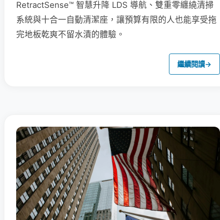
RetractSense™ 智慧升降 LDS 導航、雙重零纏繞清掃
系統與十合一自動清潔座，讓預算有限的人也能享受拖
完地板乾爽不留水漬的體驗。
繼續閱讀
→