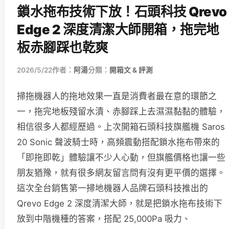
鎖水拖布技術下放！石頭科技 Qrevo
Edge 2 深度清潔大師開箱，拖完地
板赤腳踩也乾爽
2026/5/22
作者：
阿湯
分類：
開箱文 & 評測
掃拖機器人的拖地效果一直是消費者最在意的環節之
一，拖完地板殘留水漬、赤腳踩上去濕濕黏黏的體驗，
相信很多人都經歷過。上次開箱石頭科技旗艦機 Saros
20 Sonic 聲波騎士時，高頻震動搭配鎖水拖布帶來的
「即拖即乾」體驗讓不少人心動，但旗艦價格也讓一些
朋友猶豫，就有很多網友留言問有沒有更平價的選擇。
這次全台銷售第一掃地機器人品牌石頭科技推出的
Qrevo Edge 2 深度清潔大師，就是把鎖水拖布技術下
放到中階機種的答案，搭配 25,000Pa 吸力、