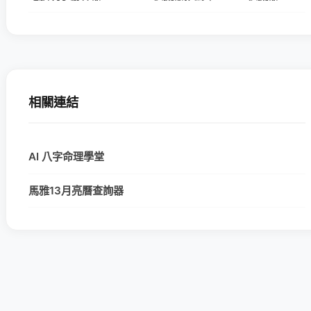
相關連結
AI 八字命理學堂
馬雅13月亮曆查詢器