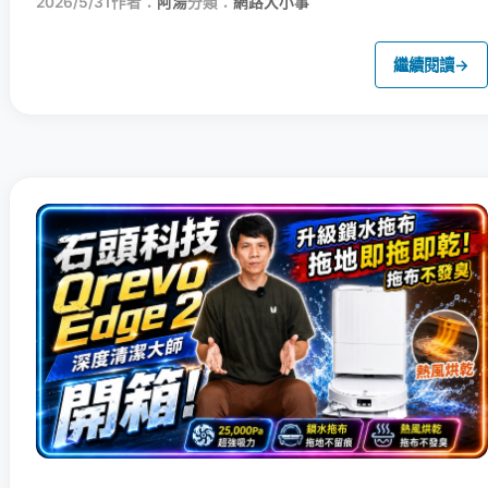
2026/5/31
作者：
阿湯
分類：
網路大小事
繼續閱讀
→