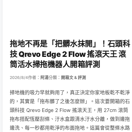
拖地不再是「把髒水抹開」！石頭科
技 Qrevo Edge 2 Flow 搖滾天王 滾
筒活水掃拖機器人開箱評測
2026/8/4
作者：
阿湯
分類：
開箱文 & 評測
掃地機的吸力早就夠用了，真正決定你家地板乾不乾淨
的，其實是「拖布髒了之後怎麼辦」。這次要開箱的石
頭科技 Qrevo Edge 2 Flow 搖滾天王，用 27cm 滾筒
拖布搭配恆壓刮條、汙水盒跟清水汙水分離，做到邊拖
邊洗、每一秒都用乾淨的布面拖地。這篇會從整條水路