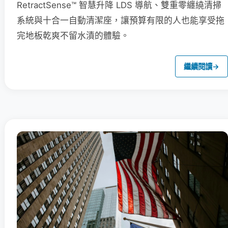
RetractSense™ 智慧升降 LDS 導航、雙重零纏繞清掃
系統與十合一自動清潔座，讓預算有限的人也能享受拖
完地板乾爽不留水漬的體驗。
繼續閱讀
→