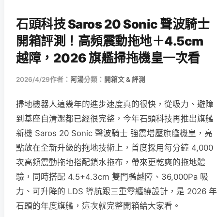
石頭科技 Saros 20 Sonic 聲波騎士
開箱評測！高頻震動拖地＋4.5cm
越障，2026 旗艦掃拖機皇一次看
2026/4/29
作者：
阿湯
分類：
開箱文 & 評測
掃地機器人這幾年的進步速度真的很快，從吸力、避障
到基座自清潔都已經很完整，今年石頭科技再推出旗艦
新機 Saros 20 Sonic 聲波騎士 強震增壓旗艦機皇，亮
點放在全新升級的拖地技術上，首度採用每分鐘 4,000
次高頻震動拖地搭配鎖水拖布，帶來更乾爽的拖地體
驗，同時搭配 4.5+4.3cm 雙門檻越障、36,000Pa 吸
力、可升降的 LDS 導航跟三重零纏繞設計，是 2026 年
石頭的年度旗艦，這次就完整開箱給大家看。