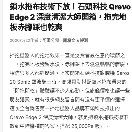
鎖水拖布技術下放！石頭科技 Qrevo
Edge 2 深度清潔大師開箱，拖完地
板赤腳踩也乾爽
2026/5/22
作者：
阿湯
分類：
開箱文 & 評測
掃拖機器人的拖地效果一直是消費者最在意的環節之
一，拖完地板殘留水漬、赤腳踩上去濕濕黏黏的體驗，
相信很多人都經歷過。上次開箱石頭科技旗艦機 Saros
20 Sonic 聲波騎士時，高頻震動搭配鎖水拖布帶來的
「即拖即乾」體驗讓不少人心動，但旗艦價格也讓一些
朋友猶豫，就有很多網友留言問有沒有更平價的選擇。
這次全台銷售第一掃地機器人品牌石頭科技推出的
Qrevo Edge 2 深度清潔大師，就是把鎖水拖布技術下
放到中階機種的答案，搭配 25,000Pa 吸力、