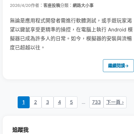
2026/4/20
作者：
客座投稿
分類：
網路大小事
無論是應用程式開發者需進行軟體測試，或手遊玩家渴
望以鍵鼠享受更精準的操控，在電腦上執行 Android 模
擬器已成為許多人的日常。如今，模擬器的安裝與流暢
度已超越以往。
繼續閱讀
→
1
2
3
4
5
...
733
下一頁 ›
追蹤我