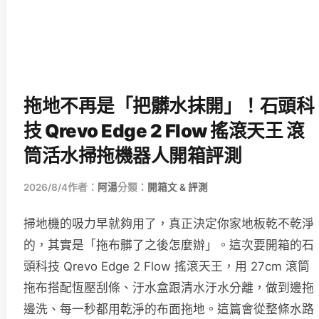
拖地不再是「把髒水抹開」！石頭科
技 Qrevo Edge 2 Flow 搖滾天王 滾
筒活水掃拖機器人開箱評測
2026/8/4
作者：
阿湯
分類：
開箱文 & 評測
掃地機的吸力早就夠用了，真正決定你家地板乾不乾淨
的，其實是「拖布髒了之後怎麼辦」。這次要開箱的石
頭科技 Qrevo Edge 2 Flow 搖滾天王，用 27cm 滾筒
拖布搭配恆壓刮條、汙水盒跟清水汙水分離，做到邊拖
邊洗、每一秒都用乾淨的布面拖地。這篇會從整條水路