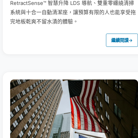
RetractSense™ 智慧升降 LDS 導航、雙重零纏繞清掃
系統與十合一自動清潔座，讓預算有限的人也能享受拖
完地板乾爽不留水漬的體驗。
繼續閱讀
→