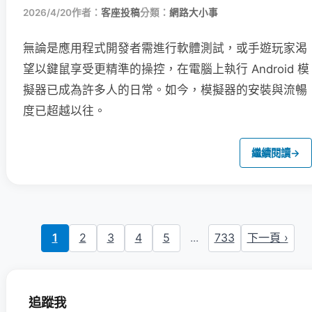
2026/4/20
作者：
客座投稿
分類：
網路大小事
無論是應用程式開發者需進行軟體測試，或手遊玩家渴
望以鍵鼠享受更精準的操控，在電腦上執行 Android 模
擬器已成為許多人的日常。如今，模擬器的安裝與流暢
度已超越以往。
繼續閱讀
→
1
2
3
4
5
...
733
下一頁 ›
追蹤我