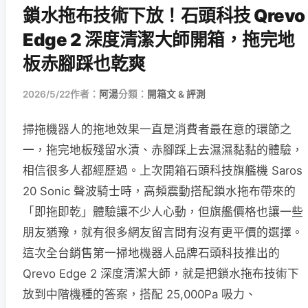
鎖水拖布技術下放！石頭科技 Qrevo
Edge 2 深度清潔大師開箱，拖完地
板赤腳踩也乾爽
2026/5/22
作者：
阿湯
分類：
開箱文 & 評測
掃拖機器人的拖地效果一直是消費者最在意的環節之
一，拖完地板殘留水漬、赤腳踩上去濕濕黏黏的體驗，
相信很多人都經歷過。上次開箱石頭科技旗艦機 Saros
20 Sonic 聲波騎士時，高頻震動搭配鎖水拖布帶來的
「即拖即乾」體驗讓不少人心動，但旗艦價格也讓一些
朋友猶豫，就有很多網友留言問有沒有更平價的選擇。
這次全台銷售第一掃地機器人品牌石頭科技推出的
Qrevo Edge 2 深度清潔大師，就是把鎖水拖布技術下
放到中階機種的答案，搭配 25,000Pa 吸力、