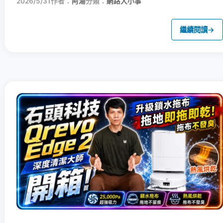
2026/5/31
作者：
阿湯
分類：
網路大小事
繼續閱讀
→