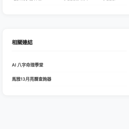
相關連結
AI 八字命理學堂
馬雅13月亮曆查詢器