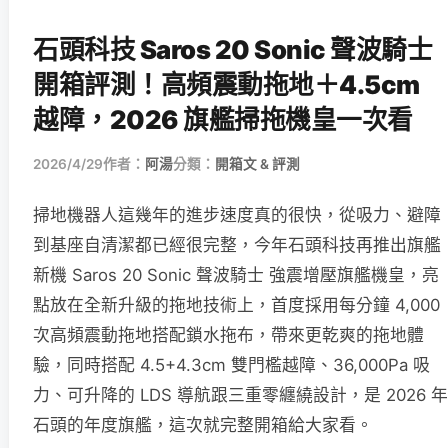
石頭科技 Saros 20 Sonic 聲波騎士
開箱評測！高頻震動拖地＋4.5cm
越障，2026 旗艦掃拖機皇一次看
2026/4/29
作者：
阿湯
分類：
開箱文 & 評測
掃地機器人這幾年的進步速度真的很快，從吸力、避障
到基座自清潔都已經很完整，今年石頭科技再推出旗艦
新機 Saros 20 Sonic 聲波騎士 強震增壓旗艦機皇，亮
點放在全新升級的拖地技術上，首度採用每分鐘 4,000
次高頻震動拖地搭配鎖水拖布，帶來更乾爽的拖地體
驗，同時搭配 4.5+4.3cm 雙門檻越障、36,000Pa 吸
力、可升降的 LDS 導航跟三重零纏繞設計，是 2026 年
石頭的年度旗艦，這次就完整開箱給大家看。