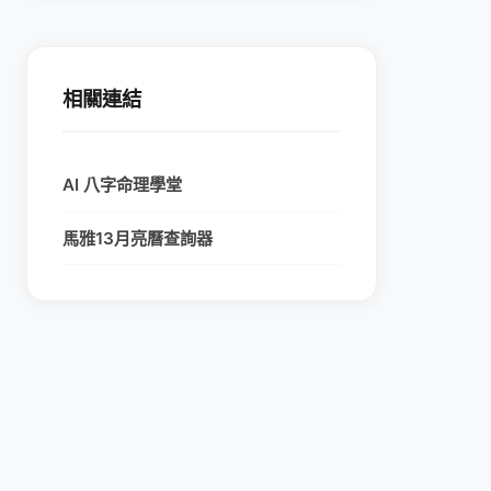
相關連結
AI 八字命理學堂
馬雅13月亮曆查詢器