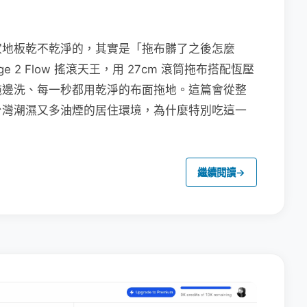
家地板乾不乾淨的，其實是「拖布髒了之後怎麼
e 2 Flow 搖滾天王，用 27cm 滾筒拖布搭配恆壓
拖邊洗、每一秒都用乾淨的布面拖地。這篇會從整
台灣潮濕又多油煙的居住環境，為什麼特別吃這一
繼續閱讀
→