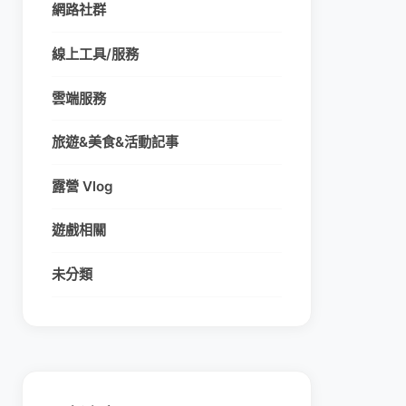
網路社群
線上工具/服務
雲端服務
旅遊&美食&活動記事
露營 Vlog
遊戲相關
未分類