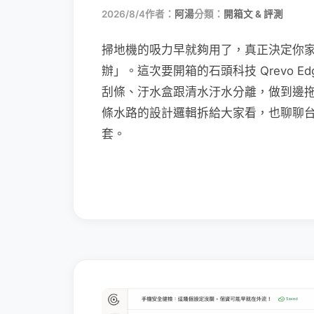
2026/8/4
作者：
阿湯
分類：
開箱文 & 評測
掃地機的吸力早就夠用了，真正決定你
辦」。這次要開箱的石頭科技 Qrevo Edg
刮條、汙水盒跟清水汙水分離，做到邊
條水路的設計邏輯拆給大家看，也聊聊
套。