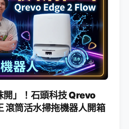
開」！石頭科技 Qrevo
搖滾天王 滾筒活水掃拖機器人開箱