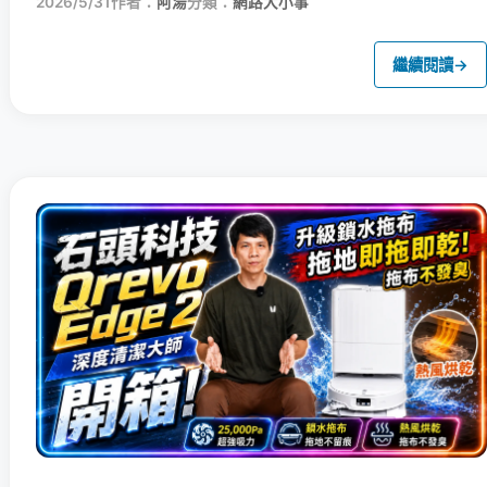
2026/5/31
作者：
阿湯
分類：
網路大小事
繼續閱讀
→