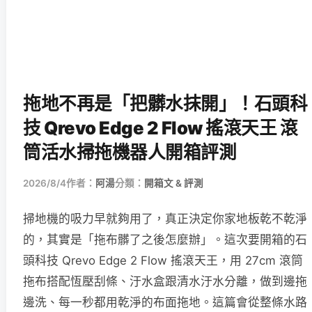
拖地不再是「把髒水抹開」！石頭科
技 Qrevo Edge 2 Flow 搖滾天王 滾
筒活水掃拖機器人開箱評測
2026/8/4
作者：
阿湯
分類：
開箱文 & 評測
掃地機的吸力早就夠用了，真正決定你家地板乾不乾淨
的，其實是「拖布髒了之後怎麼辦」。這次要開箱的石
頭科技 Qrevo Edge 2 Flow 搖滾天王，用 27cm 滾筒
拖布搭配恆壓刮條、汙水盒跟清水汙水分離，做到邊拖
邊洗、每一秒都用乾淨的布面拖地。這篇會從整條水路