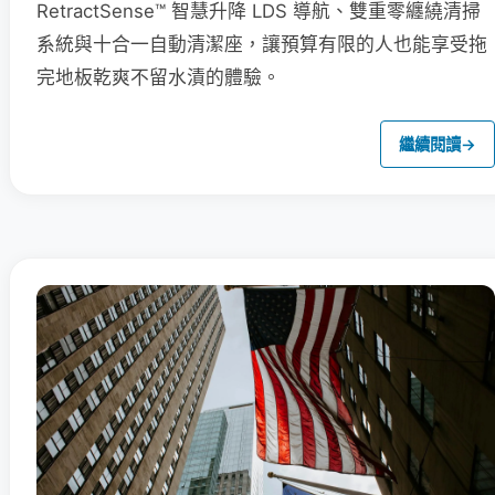
RetractSense™ 智慧升降 LDS 導航、雙重零纏繞清掃
系統與十合一自動清潔座，讓預算有限的人也能享受拖
完地板乾爽不留水漬的體驗。
繼續閱讀
→