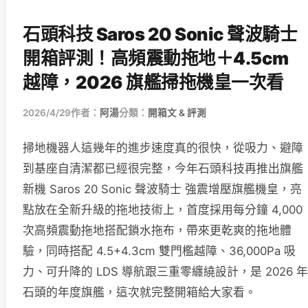
石頭科技 Saros 20 Sonic 聲波騎士
開箱評測！高頻震動拖地＋4.5cm
越障，2026 旗艦掃拖機皇一次看
2026/4/29
作者：
阿湯
分類：
開箱文 & 評測
掃地機器人這幾年的進步速度真的很快，從吸力、避障
到基座自清潔都已經很完整，今年石頭科技再推出旗艦
新機 Saros 20 Sonic 聲波騎士 強震增壓旗艦機皇，亮
點放在全新升級的拖地技術上，首度採用每分鐘 4,000
次高頻震動拖地搭配鎖水拖布，帶來更乾爽的拖地體
驗，同時搭配 4.5+4.3cm 雙門檻越障、36,000Pa 吸
力、可升降的 LDS 導航跟三重零纏繞設計，是 2026 年
石頭的年度旗艦，這次就完整開箱給大家看。