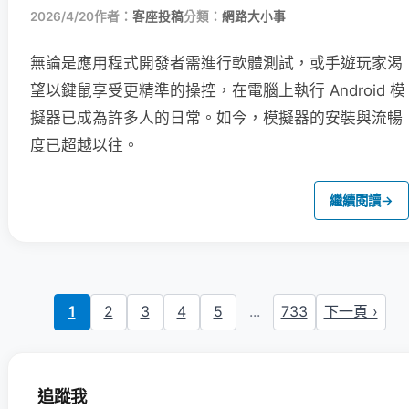
2026/4/20
作者：
客座投稿
分類：
網路大小事
無論是應用程式開發者需進行軟體測試，或手遊玩家渴
望以鍵鼠享受更精準的操控，在電腦上執行 Android 模
擬器已成為許多人的日常。如今，模擬器的安裝與流暢
度已超越以往。
繼續閱讀
→
1
2
3
4
5
...
733
下一頁 ›
追蹤我