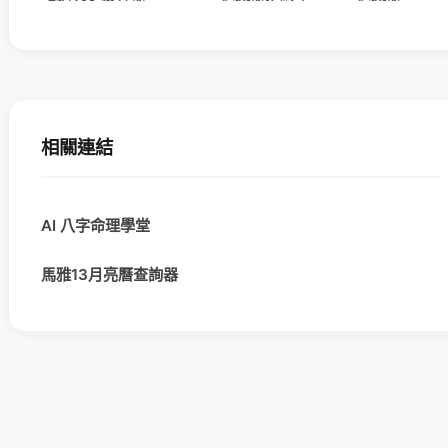
相關連結
AI 八字命理學堂
馬雅13月亮曆查詢器