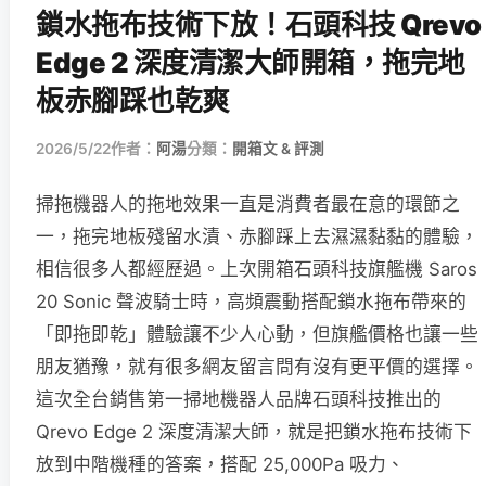
鎖水拖布技術下放！石頭科技 Qrevo
Edge 2 深度清潔大師開箱，拖完地
板赤腳踩也乾爽
2026/5/22
作者：
阿湯
分類：
開箱文 & 評測
掃拖機器人的拖地效果一直是消費者最在意的環節之
一，拖完地板殘留水漬、赤腳踩上去濕濕黏黏的體驗，
相信很多人都經歷過。上次開箱石頭科技旗艦機 Saros
20 Sonic 聲波騎士時，高頻震動搭配鎖水拖布帶來的
「即拖即乾」體驗讓不少人心動，但旗艦價格也讓一些
朋友猶豫，就有很多網友留言問有沒有更平價的選擇。
這次全台銷售第一掃地機器人品牌石頭科技推出的
Qrevo Edge 2 深度清潔大師，就是把鎖水拖布技術下
放到中階機種的答案，搭配 25,000Pa 吸力、