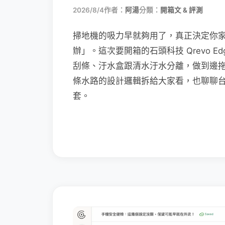
2026/8/4
作者：
阿湯
分類：
開箱文 & 評測
掃地機的吸力早就夠用了，真正決定你
辦」。這次要開箱的石頭科技 Qrevo Edg
刮條、汙水盒跟清水汙水分離，做到邊
條水路的設計邏輯拆給大家看，也聊聊
套。