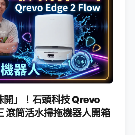
開」！石頭科技 Qrevo
搖滾天王 滾筒活水掃拖機器人開箱