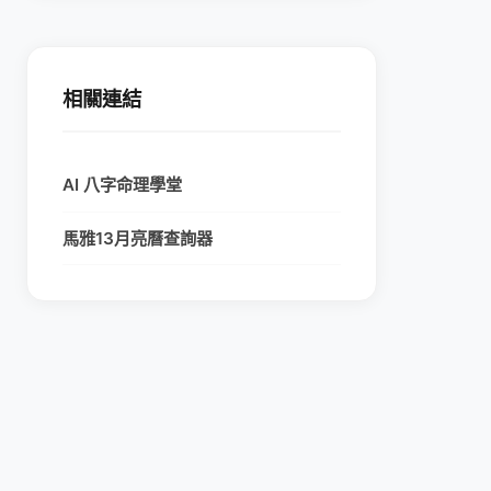
相關連結
AI 八字命理學堂
馬雅13月亮曆查詢器