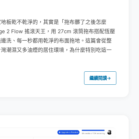
家地板乾不乾淨的，其實是「拖布髒了之後怎麼
e 2 Flow 搖滾天王，用 27cm 滾筒拖布搭配恆壓
拖邊洗、每一秒都用乾淨的布面拖地。這篇會從整
台灣潮濕又多油煙的居住環境，為什麼特別吃這一
繼續閱讀
→