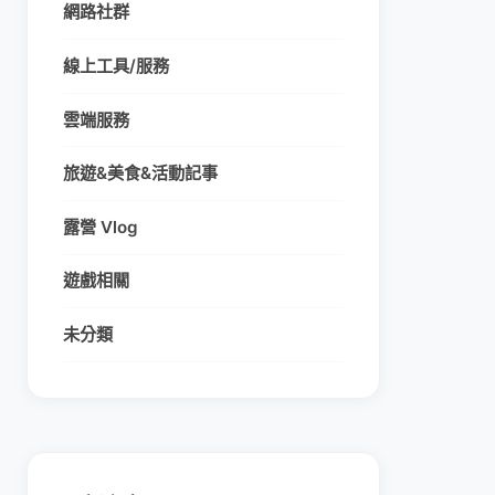
網路社群
線上工具/服務
雲端服務
旅遊&美食&活動記事
露營 Vlog
遊戲相關
未分類