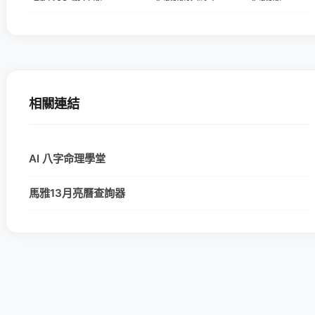
相關連結
AI 八字命理學堂
馬雅13月亮曆查詢器