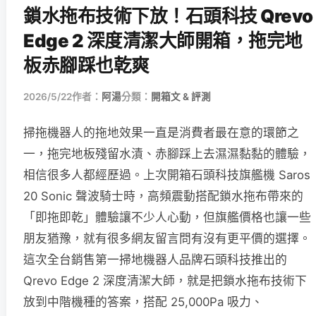
鎖水拖布技術下放！石頭科技 Qrevo
Edge 2 深度清潔大師開箱，拖完地
板赤腳踩也乾爽
2026/5/22
作者：
阿湯
分類：
開箱文 & 評測
掃拖機器人的拖地效果一直是消費者最在意的環節之
一，拖完地板殘留水漬、赤腳踩上去濕濕黏黏的體驗，
相信很多人都經歷過。上次開箱石頭科技旗艦機 Saros
20 Sonic 聲波騎士時，高頻震動搭配鎖水拖布帶來的
「即拖即乾」體驗讓不少人心動，但旗艦價格也讓一些
朋友猶豫，就有很多網友留言問有沒有更平價的選擇。
這次全台銷售第一掃地機器人品牌石頭科技推出的
Qrevo Edge 2 深度清潔大師，就是把鎖水拖布技術下
放到中階機種的答案，搭配 25,000Pa 吸力、