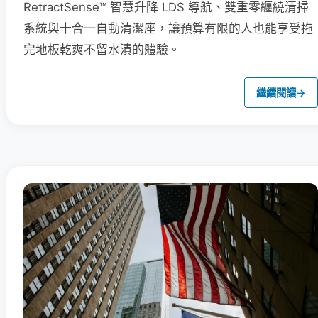
RetractSense™ 智慧升降 LDS 導航、雙重零纏繞清掃
系統與十合一自動清潔座，讓預算有限的人也能享受拖
完地板乾爽不留水漬的體驗。
繼續閱讀
→