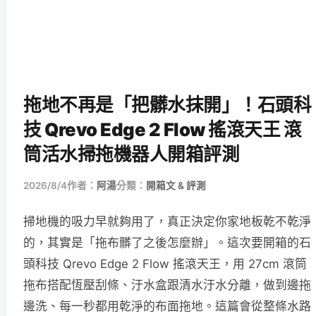
拖地不再是「把髒水抹開」！石頭科
技 Qrevo Edge 2 Flow 搖滾天王 滾
筒活水掃拖機器人開箱評測
2026/8/4
作者：
阿湯
分類：
開箱文 & 評測
掃地機的吸力早就夠用了，真正決定你家地板乾不乾淨
的，其實是「拖布髒了之後怎麼辦」。這次要開箱的石
頭科技 Qrevo Edge 2 Flow 搖滾天王，用 27cm 滾筒
拖布搭配恆壓刮條、汙水盒跟清水汙水分離，做到邊拖
邊洗、每一秒都用乾淨的布面拖地。這篇會從整條水路