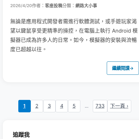
2026/4/20
作者：
客座投稿
分類：
網路大小事
無論是應用程式開發者需進行軟體測試，或手遊玩家渴
望以鍵鼠享受更精準的操控，在電腦上執行 Android 模
擬器已成為許多人的日常。如今，模擬器的安裝與流暢
度已超越以往。
繼續閱讀
→
1
2
3
4
5
...
733
下一頁 ›
追蹤我