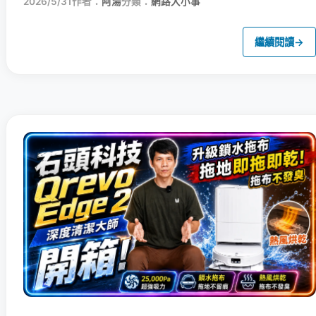
2026/5/31
作者：
阿湯
分類：
網路大小事
繼續閱讀
→