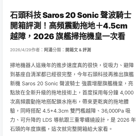
石頭科技 Saros 20 Sonic 聲波騎士
開箱評測！高頻震動拖地＋4.5cm
越障，2026 旗艦掃拖機皇一次看
2026/4/29
作者：
阿湯
分類：
開箱文 & 評測
掃地機器人這幾年的進步速度真的很快，從吸力、避障
到基座自清潔都已經很完整，今年石頭科技再推出旗艦
新機 Saros 20 Sonic 聲波騎士 強震增壓旗艦機皇，亮
點放在全新升級的拖地技術上，首度採用每分鐘 4,000
次高頻震動拖地搭配鎖水拖布，帶來更乾爽的拖地體
驗，同時搭配 4.5+4.3cm 雙門檻越障、36,000Pa 吸
力、可升降的 LDS 導航跟三重零纏繞設計，是 2026 年
石頭的年度旗艦，這次就完整開箱給大家看。