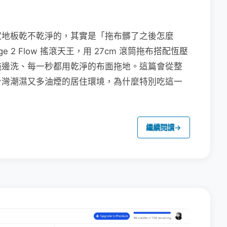
家地板乾不乾淨的，其實是「拖布髒了之後怎麼
e 2 Flow 搖滾天王，用 27cm 滾筒拖布搭配恆壓
拖邊洗、每一秒都用乾淨的布面拖地。這篇會從整
台灣潮濕又多油煙的居住環境，為什麼特別吃這一
繼續閱讀
→