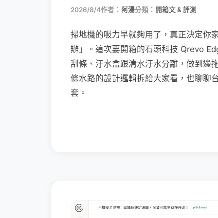
2026/8/4
作者：
阿湯
分類：
開箱文 & 評測
掃地機的吸力早就夠用了，真正決定你
辦」。這次要開箱的石頭科技 Qrevo Edg
刮條、汙水盒跟清水汙水分離，做到邊
條水路的設計邏輯拆給大家看，也聊聊
套。