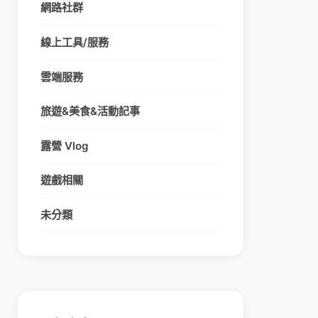
網路社群
線上工具/服務
雲端服務
旅遊&美食&活動記事
露營 Vlog
遊戲相關
未分類