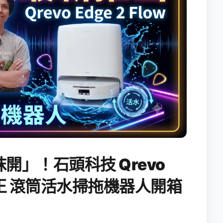
開」！石頭科技 Qrevo
搖滾天王 滾筒活水掃拖機器人開箱