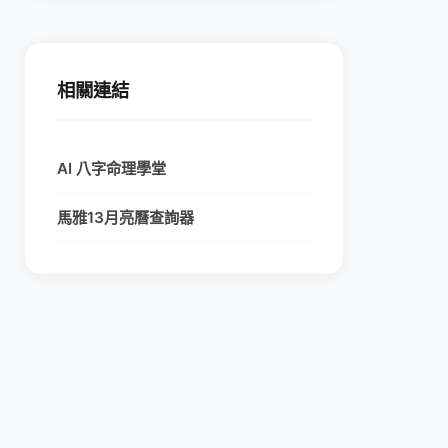
相關連結
AI 八字命理學堂
馬雅13月亮曆查詢器