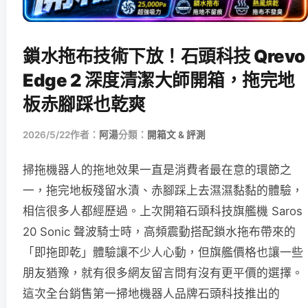
鎖水拖布技術下放！石頭科技 Qrevo
Edge 2 深度清潔大師開箱，拖完地
板赤腳踩也乾爽
2026/5/22
作者：
阿湯
分類：
開箱文 & 評測
掃拖機器人的拖地效果一直是消費者最在意的環節之
一，拖完地板殘留水漬、赤腳踩上去濕濕黏黏的體驗，
相信很多人都經歷過。上次開箱石頭科技旗艦機 Saros
20 Sonic 聲波騎士時，高頻震動搭配鎖水拖布帶來的
「即拖即乾」體驗讓不少人心動，但旗艦價格也讓一些
朋友猶豫，就有很多網友留言問有沒有更平價的選擇。
這次全台銷售第一掃地機器人品牌石頭科技推出的