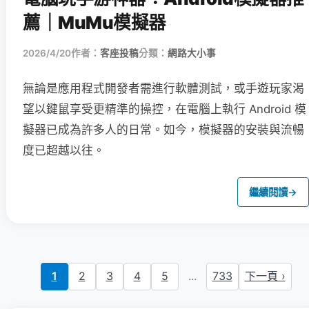
薦｜MuMu模擬器
2026/4/20
作者：
客座投稿
分類：
網路大小事
無論是應用程式開發者需進行軟體測試，或手遊玩家渴
望以鍵鼠享受更精準的操控，在電腦上執行 Android 模
擬器已成為許多人的日常。如今，模擬器的安裝與流暢
度已超越以往。
繼續閱讀
→
1
2
3
4
5
...
733
下一頁 ›