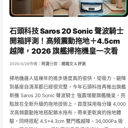
石頭科技 Saros 20 Sonic 聲波騎士
開箱評測！高頻震動拖地＋4.5cm
越障，2026 旗艦掃拖機皇一次看
2026/4/29
作者：
阿湯
分類：
開箱文 & 評測
掃地機器人這幾年的進步速度真的很快，從吸力、避障
到基座自清潔都已經很完整，今年石頭科技再推出旗艦
新機 Saros 20 Sonic 聲波騎士 強震增壓旗艦機皇，亮
點放在全新升級的拖地技術上，首度採用每分鐘 4,000
次高頻震動拖地搭配鎖水拖布，帶來更乾爽的拖地體
驗，同時搭配 4.5+4.3cm 雙門檻越障、36,000Pa 吸