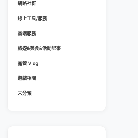
網路社群
線上工具/服務
雲端服務
旅遊&美食&活動記事
露營 Vlog
遊戲相關
未分類