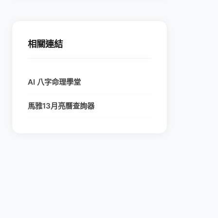
相關連結
AI 八字命理學堂
馬雅13月亮曆查詢器