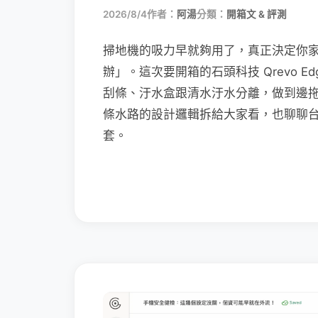
2026/8/4
作者：
阿湯
分類：
開箱文 & 評測
掃地機的吸力早就夠用了，真正決定你
辦」。這次要開箱的石頭科技 Qrevo Edg
刮條、汙水盒跟清水汙水分離，做到邊
條水路的設計邏輯拆給大家看，也聊聊
套。