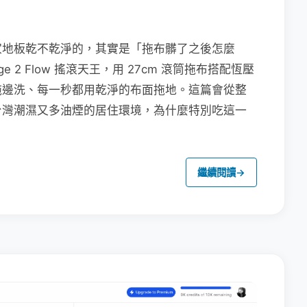
家地板乾不乾淨的，其實是「拖布髒了之後怎麼
e 2 Flow 搖滾天王，用 27cm 滾筒拖布搭配恆壓
拖邊洗、每一秒都用乾淨的布面拖地。這篇會從整
台灣潮濕又多油煙的居住環境，為什麼特別吃這一
繼續閱讀
→