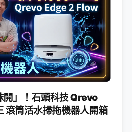
開」！石頭科技 Qrevo
搖滾天王 滾筒活水掃拖機器人開箱