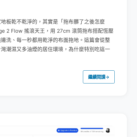
家地板乾不乾淨的，其實是「拖布髒了之後怎麼
e 2 Flow 搖滾天王，用 27cm 滾筒拖布搭配恆壓
拖邊洗、每一秒都用乾淨的布面拖地。這篇會從整
台灣潮濕又多油煙的居住環境，為什麼特別吃這一
繼續閱讀
→