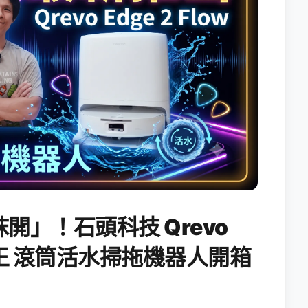
開」！石頭科技 Qrevo
搖滾天王 滾筒活水掃拖機器人開箱