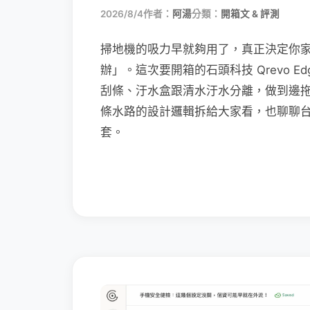
2026/8/4
作者：
阿湯
分類：
開箱文 & 評測
掃地機的吸力早就夠用了，真正決定你
辦」。這次要開箱的石頭科技 Qrevo Edg
刮條、汙水盒跟清水汙水分離，做到邊
條水路的設計邏輯拆給大家看，也聊聊
套。