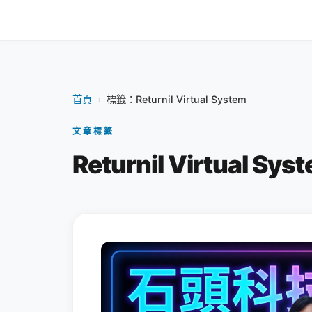
首頁
›
標籤：Returnil Virtual System
文章標籤
Returnil Virtual Sys