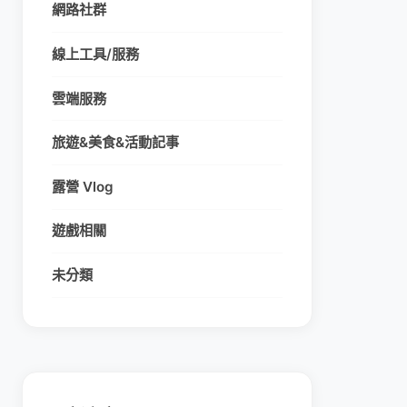
網路社群
線上工具/服務
雲端服務
旅遊&美食&活動記事
露營 Vlog
遊戲相關
未分類