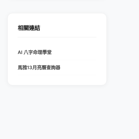
相關連結
AI 八字命理學堂
馬雅13月亮曆查詢器