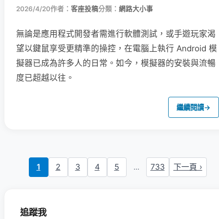
2026/4/20
作者：
客座投稿
分類：
網路大小事
無論是應用程式開發者需進行軟體測試，或手遊玩家渴
望以鍵鼠享受更精準的操控，在電腦上執行 Android 模
擬器已成為許多人的日常。如今，模擬器的安裝與流暢
度已超越以往。
繼續閱讀
→
1
2
3
4
5
...
733
下一頁 ›
追蹤我