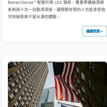
RetractSense™ 智慧升降 LDS 導航、雙重零纏繞清掃
系統與十合一自動清潔座，讓預算有限的人也能享受拖
完地板乾爽不留水漬的體驗。
繼續閱讀
→