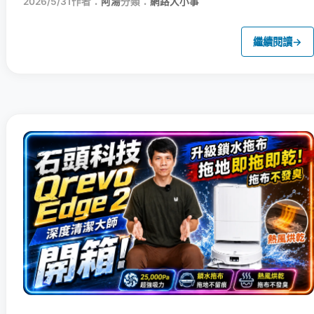
2026/5/31
作者：
阿湯
分類：
網路大小事
繼續閱讀
→