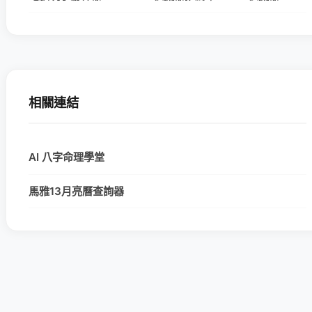
相關連結
AI 八字命理學堂
馬雅13月亮曆查詢器