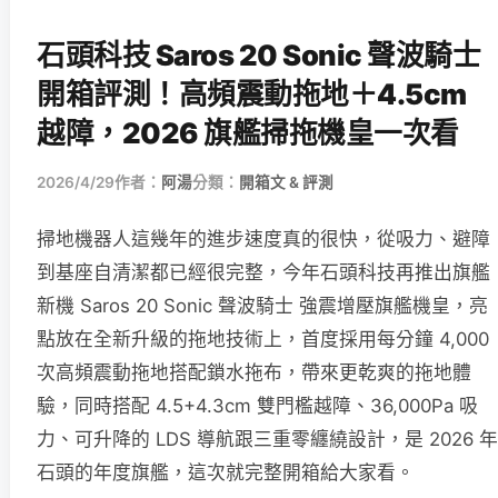
石頭科技 Saros 20 Sonic 聲波騎士
開箱評測！高頻震動拖地＋4.5cm
越障，2026 旗艦掃拖機皇一次看
2026/4/29
作者：
阿湯
分類：
開箱文 & 評測
掃地機器人這幾年的進步速度真的很快，從吸力、避障
到基座自清潔都已經很完整，今年石頭科技再推出旗艦
新機 Saros 20 Sonic 聲波騎士 強震增壓旗艦機皇，亮
點放在全新升級的拖地技術上，首度採用每分鐘 4,000
次高頻震動拖地搭配鎖水拖布，帶來更乾爽的拖地體
驗，同時搭配 4.5+4.3cm 雙門檻越障、36,000Pa 吸
力、可升降的 LDS 導航跟三重零纏繞設計，是 2026 年
石頭的年度旗艦，這次就完整開箱給大家看。