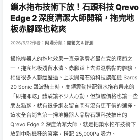
鎖水拖布技術下放！石頭科技 Qrevo
Edge 2 深度清潔大師開箱，拖完地
板赤腳踩也乾爽
2026/5/22
作者：
阿湯
分類：
開箱文 & 評測
掃拖機器人的拖地效果一直是消費者最在意的環節之
一，拖完地板殘留水漬、赤腳踩上去濕濕黏黏的體驗，
相信很多人都經歷過。上次開箱石頭科技旗艦機 Saros
20 Sonic 聲波騎士時，高頻震動搭配鎖水拖布帶來的
「即拖即乾」體驗讓不少人心動，但旗艦價格也讓一些
朋友猶豫，就有很多網友留言問有沒有更平價的選擇。
這次全台銷售第一掃地機器人品牌石頭科技推出的
Qrevo Edge 2 深度清潔大師，就是把鎖水拖布技術下
放到中階機種的答案，搭配 25,000Pa 吸力、