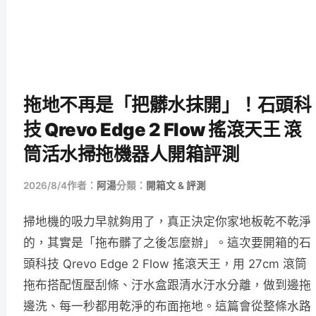
拖地不再是「把髒水抹開」！石頭科
技 Qrevo Edge 2 Flow 搖滾天王 滾
筒活水掃拖機器人開箱評測
2026/8/4
作者：
阿湯
分類：
開箱文 & 評測
掃地機的吸力早就夠用了，真正決定你家地板乾不乾淨
的，其實是「拖布髒了之後怎麼辦」。這次要開箱的石
頭科技 Qrevo Edge 2 Flow 搖滾天王，用 27cm 滾筒
拖布搭配恆壓刮條、汙水盒跟清水汙水分離，做到邊拖
邊洗、每一秒都用乾淨的布面拖地。這篇會從整條水路