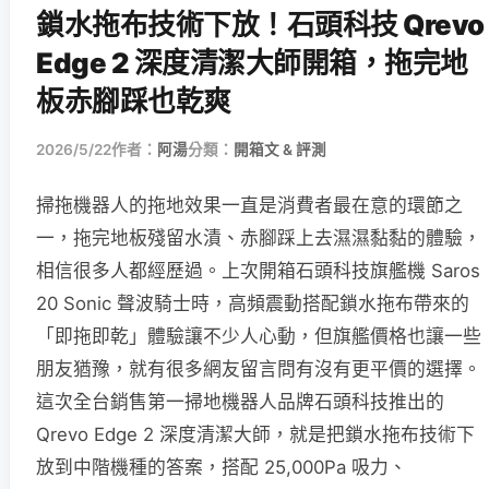
鎖水拖布技術下放！石頭科技 Qrevo
Edge 2 深度清潔大師開箱，拖完地
板赤腳踩也乾爽
2026/5/22
作者：
阿湯
分類：
開箱文 & 評測
掃拖機器人的拖地效果一直是消費者最在意的環節之
一，拖完地板殘留水漬、赤腳踩上去濕濕黏黏的體驗，
相信很多人都經歷過。上次開箱石頭科技旗艦機 Saros
20 Sonic 聲波騎士時，高頻震動搭配鎖水拖布帶來的
「即拖即乾」體驗讓不少人心動，但旗艦價格也讓一些
朋友猶豫，就有很多網友留言問有沒有更平價的選擇。
這次全台銷售第一掃地機器人品牌石頭科技推出的
Qrevo Edge 2 深度清潔大師，就是把鎖水拖布技術下
放到中階機種的答案，搭配 25,000Pa 吸力、