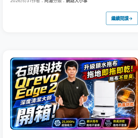
2026/5/31
作者：
阿湯
分類：
網路大小事
繼續閱讀
→