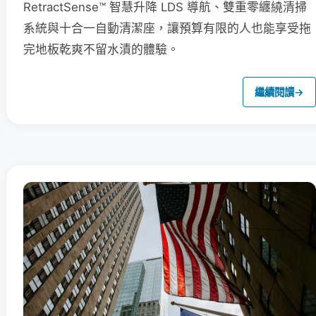
RetractSense™ 智慧升降 LDS 導航、雙重零纏繞清掃
系統與十合一自動清潔座，讓預算有限的人也能享受拖
完地板乾爽不留水漬的體驗。
繼續閱讀
→