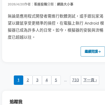
2026/4/20
作者：
客座投稿
分類：
網路大小事
無論是應用程式開發者需進行軟體測試，或手遊玩家渴
望以鍵鼠享受更精準的操控，在電腦上執行 Android 模
擬器已成為許多人的日常。如今，模擬器的安裝與流暢
度已超越以往。
繼續閱讀
→
1
2
3
4
5
...
733
下一頁 ›
追蹤我