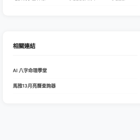
相關連結
AI 八字命理學堂
馬雅13月亮曆查詢器