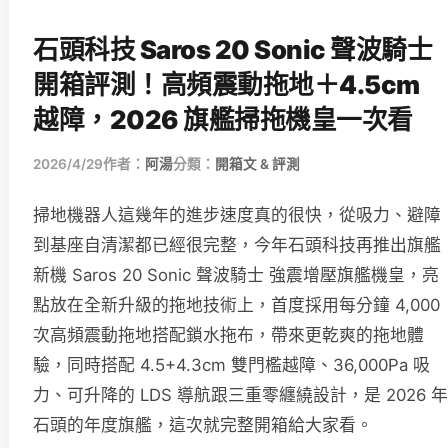
石頭科技 Saros 20 Sonic 聲波騎士
開箱評測！高頻震動拖地＋4.5cm
越障，2026 旗艦掃拖機皇一次看
2026/4/29
作者：
阿湯
分類：
開箱文 & 評測
掃地機器人這幾年的進步速度真的很快，從吸力、避障
到基座自清潔都已經很完整，今年石頭科技再推出旗艦
新機 Saros 20 Sonic 聲波騎士 強震增壓旗艦機皇，亮
點放在全新升級的拖地技術上，首度採用每分鐘 4,000
次高頻震動拖地搭配鎖水拖布，帶來更乾爽的拖地體
驗，同時搭配 4.5+4.3cm 雙門檻越障、36,000Pa 吸
力、可升降的 LDS 導航跟三重零纏繞設計，是 2026 年
石頭的年度旗艦，這次就完整開箱給大家看。