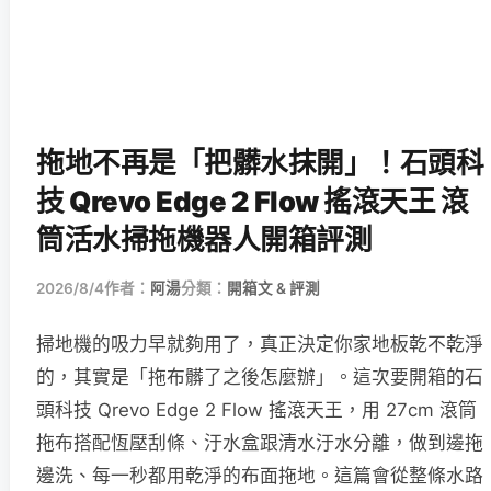
拖地不再是「把髒水抹開」！石頭科
技 Qrevo Edge 2 Flow 搖滾天王 滾
筒活水掃拖機器人開箱評測
2026/8/4
作者：
阿湯
分類：
開箱文 & 評測
掃地機的吸力早就夠用了，真正決定你家地板乾不乾淨
的，其實是「拖布髒了之後怎麼辦」。這次要開箱的石
頭科技 Qrevo Edge 2 Flow 搖滾天王，用 27cm 滾筒
拖布搭配恆壓刮條、汙水盒跟清水汙水分離，做到邊拖
邊洗、每一秒都用乾淨的布面拖地。這篇會從整條水路